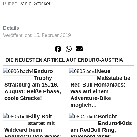
Bilder: Daniel Stocker
Details
Veröffentlicht: 15. Februar 2019
DIE NEUESTEN ARTIKEL AUF ENDURO-AUSTRIA:
Enduro
Neue
Trophy
Maßstäbe bei
Straßburg am 15./16.
Red Bull Romaniacs:
August: Heiße Phase,
Was auf einem
coole Strecke!
Adventure-Bike
möglich…
Billy Bolt
Bericht -
startet mit
Enduro4Kids
Wildcard beim
am RedBull Ring,
EnduroGP von Wales:
Spielberg 2026: