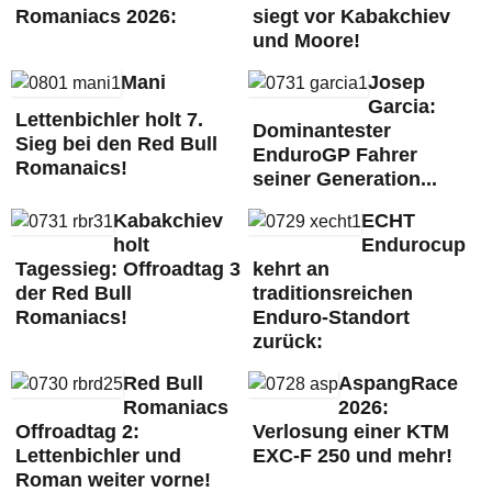
Romaniacs 2026:
siegt vor Kabakchiev
und Moore!
Mani
Josep
Garcia:
Lettenbichler holt 7.
Dominantester
Sieg bei den Red Bull
EnduroGP Fahrer
Romanaics!
seiner Generation...
Kabakchiev
ECHT
holt
Endurocup
Tagessieg: Offroadtag 3
kehrt an
der Red Bull
traditionsreichen
Romaniacs!
Enduro-Standort
zurück:
Red Bull
AspangRace
Romaniacs
2026:
Offroadtag 2:
Verlosung einer KTM
Lettenbichler und
EXC-F 250 und mehr!
Roman weiter vorne!