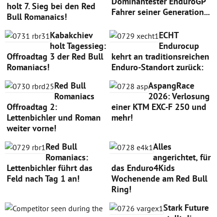
Dominantester EnduroGP
holt 7. Sieg bei den Red
Fahrer seiner Generation...
Bull Romanaics!
Kabakchiev
ECHT
holt Tagessieg:
Endurocup
Offroadtag 3 der Red Bull
kehrt an traditionsreichen
Romaniacs!
Enduro-Standort zurück:
Red Bull
AspangRace
Romaniacs
2026: Verlosung
Offroadtag 2:
einer KTM EXC-F 250 und
Lettenbichler und Roman
mehr!
weiter vorne!
Red Bull
Alles
Romaniacs:
angerichtet, für
Lettenbichler führt das
das Enduro4Kids
Feld nach Tag 1 an!
Wochenende am Red Bull
Ring!
Stark Future