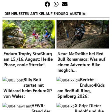
DIE NEUESTEN ARTIKEL AUF ENDURO-AUSTRIA:
Enduro Trophy Straßburg
Neue Maßstäbe bei Red
am 15./16. August: Heiße
Bull Romaniacs: Was auf
Phase, coole Strecke!
einem Adventure-Bike
möglich…
Billy Bolt
Bericht -
startet mit
Enduro4Kids
Wildcard beim EnduroGP
am RedBull Ring,
von Wales:
Spielberg 2026:
HEWR:
X-Grip: Dieter
Stand der
Rudolf und die