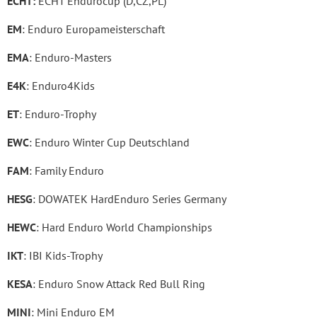
ECHT:
ECHT Endurocup (D,CZ,PL)
EM
: Enduro Europameisterschaft
EMA
: Enduro-Masters
E4K
: Enduro4Kids
ET
: Enduro-Trophy
EWC
: Enduro Winter Cup Deutschland
FAM
: Family Enduro
HESG
: DOWATEK HardEnduro Series Germany
HEWC
: Hard Enduro World Championships
IKT
: IBI Kids-Trophy
KESA
: Enduro Snow Attack Red Bull Ring
MINI
: Mini Enduro EM