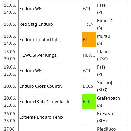
12.06.
Fafe 
Enduro WM
WM
14.06.
(P)
Rohr i. G.
13.06. 
Red Stag Enduro
TREV
(A)
13.06.
Murau
Enduro-Trophy Light
ET
14.06.
(A)
18.06.
Idaho 
HEWC Silver Kings
HEWC
20.06.
(USA)
19.06.
Fafe 
Enduro WM
WM
21.06.
(P)
Sostanj
20.06.
Enduro Cross Country
ECCS
(SLO)
20.06.
Grafenbach
Enduro4Kids Grafenbach
E4K
21.06.
(A)
26.06.
Kresevo
Extreme Enduro Fenix
28.06.
(BIH)
27.06.
Piediluco