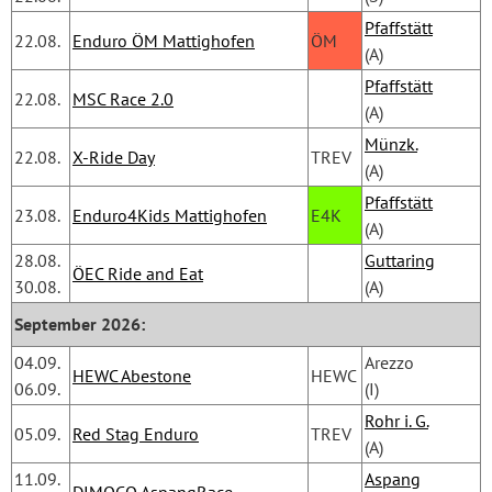
Pfaffstätt
22.08.
Enduro ÖM Mattighofen
ÖM
(A)
Pfaffstätt
22.08.
MSC Race 2.0
(A)
Münzk.
22.08.
X-Ride Day
TREV
(A)
Pfaffstätt
23.08.
Enduro4Kids Mattighofen
E4K
(A)
28.08.
Guttaring
ÖEC Ride and Eat
30.08.
(A)
September 2026:
04.09.
Arezzo 
HEWC Abestone
HEWC
06.09.
(I)
Rohr i. G.
05.09.
Red Stag Enduro
TREV
(A)
11.09.
Aspang
DIMOCO AspangRace