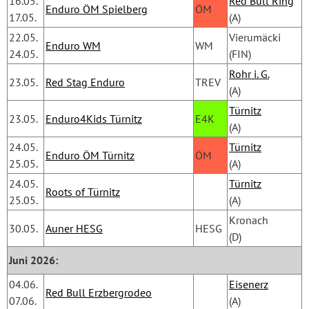
16.05.
Red Bull Ring
Enduro ÖM Spielberg
ÖM
17.05.
(A)
22.05.
Vierumäcki
Enduro WM
WM
24.05.
(FIN)
Rohr i. G.
23.05.
Red Stag Enduro
TREV
(A)
Türnitz
23.05.
Enduro4Kids Türnitz
E4K
(A)
24.05.
Türnitz
Enduro ÖM Türnitz
ÖM
25.05.
(A)
24.05.
Türnitz
Roots of Türnitz
25.05.
(A)
Kronach 
30.05.
Auner HESG
HESG
(D)
Juni 2026:
04.06.
Eisenerz
Red Bull Erzbergrodeo
07.06.
(A)