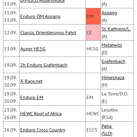
13.09.
(A)
11.09.
Aspang
Enduro ÖM Aspang
ÖM
13.09.
(A)
St. Kathrein/L.
12.09.
Classic Orientierungs Fahrt
CE
(A)
Meltewitz
13.09.
Auner HESG
HESG
(D)
Grafenbach
19.09.
2h Enduro Grafenbach
(A) 
19.09.
Himeshaza
X-Race.net
20.09.
(H)
19.09.
La Torre/D.O.
Enduro EM
EM
20.09.
(E)
23.09.
Lesotho 
HEWC Roof of Africa
HEWC
26.09.
(RSA)
Paha 
26.09.
Enduro Cross Country
ECCS
(SLO)