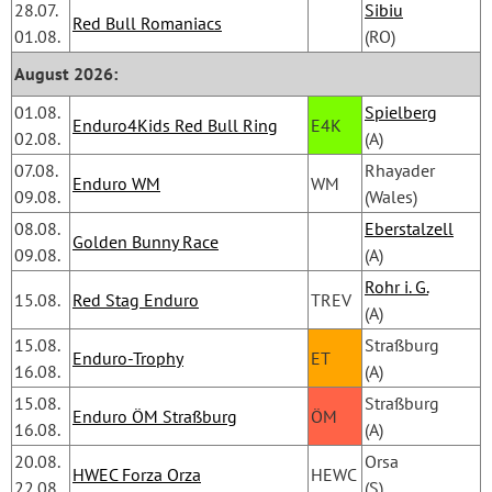
28.07.
Sibiu
Red Bull Romaniacs
01.08.
(RO)
August 2026:
01.08.
Spielberg
Enduro4Kids Red Bull Ring
E4K
02.08.
(A)
07.08.
Rhayader 
Enduro WM
WM
09.08.
(Wales)
08.08.
Eberstalzell
Golden Bunny Race
09.08.
(A)
Rohr i. G.
15.08.
Red Stag Enduro
TREV
(A)
15.08.
Straßburg
Enduro-Trophy
ET
16.08.
(A)
15.08.
Straßburg
Enduro ÖM Straßburg
ÖM
16.08.
(A)
20.08.
Orsa 
HWEC Forza Orza
HEWC
22.08.
(S)