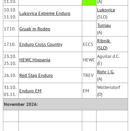
11.10.
(A)
10.10.
Lukovica
Lukovica Extreme Enduro
11.10.
(SLO)
Turnau
17.10.
Gruab´m Rodeo
(A)
Ribnik 
17.10.
Enduro Cross Country
ECCS
(SLO)
23.10.
Aguilar d.C.
HEWC Hixpania
HEWC
25.10.
(E)
Rohr i. G.
26.10.
Red Stag Enduro
TREV
(A)
31.10.
Woltersdorf
Enduro EM
EM
01.11.
(D)
November 2026: