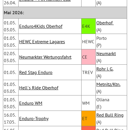
26.04.
(A)
Mai 2026:
01.05.
Oberhof 
Enduro4Kids Oberhof
E4K
03.05.
(A)
01.05.
Porto 
HEWC Extreme Lagares
HEWC
03.05.
(P)
02.05.
Neumarkt
Neumarkter Wertungsfahrt
CE
03.05.
(A)
Rohr i. G.
01.05.
Red Stag Enduro
TREV
(A)
01.05.
Metnitz/Ktn.
Hell´s Ride Oberhof
03.05.
(A)
01.05.
Oliana 
Enduro WM
WM
03.05.
(E)
16.05.
Red Bull Ring
Enduro-Trophy
ET
17.05.
(A)