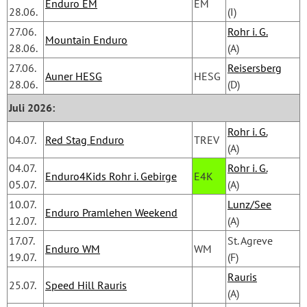
Enduro EM
EM
28.06.
(I)
27.06.
Rohr i. G.
Mountain Enduro
28.06.
(A)
27.06.
Reisersberg
Auner HESG
HESG
28.06.
(D)
Juli 2026:
Rohr i. G.
04.07.
Red Stag Enduro
TREV
(A)
04.07.
Rohr i. G.
Enduro4Kids Rohr i. Gebirge
E4K
05.07.
(A)
10.07.
Lunz/See
Enduro Pramlehen Weekend
12.07.
(A)
17.07.
St. Agreve 
Enduro WM
WM
19.07.
(F)
Rauris
25.07.
Speed Hill Rauris
(A)