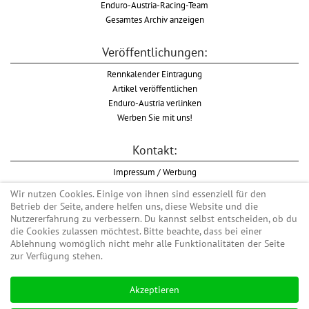
Enduro-Austria-Racing-Team
Gesamtes Archiv anzeigen
Veröffentlichungen:
Rennkalender Eintragung
Artikel veröffentlichen
Enduro-Austria verlinken
Werben Sie mit uns!
Kontakt:
Impressum / Werbung
Datenschutzinformation
Wir nutzen Cookies. Einige von ihnen sind essenziell für den
Informationspflicht WKO
Betrieb der Seite, andere helfen uns, diese Website und die
AGB
Nutzererfahrung zu verbessern. Du kannst selbst entscheiden, ob du
die Cookies zulassen möchtest. Bitte beachte, dass bei einer
Ablehnung womöglich nicht mehr alle Funktionalitäten der Seite
zur Verfügung stehen.
Begriff "Enduro" auf Wikipedia
Akzeptieren
#enduroaustria, #wirlebenenduro #enduroaustriaracingteam
Enduro-Austria, Enduro, Endurosport, Endurocross, Endurotraining, Endurotouren,