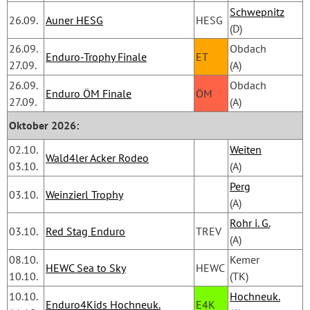
Schwepnitz
26.09.
Auner HESG
HESG
(D)
26.09.
Obdach
Enduro-Trophy Finale
ET
27.09.
(A)
26.09.
Obdach
Enduro ÖM Finale
ÖM
27.09.
(A)
Oktober 2026:
02.10.
Weiten
Wald4ler Acker Rodeo
03.10.
(A)
Perg
03.10.
Weinzierl Trophy
(A)
Rohr i. G.
03.10.
Red Stag Enduro
TREV
(A)
08.10.
Kemer 
HEWC Sea to Sky
HEWC
10.10.
(TK)
10.10.
Hochneuk.
Enduro4Kids Hochneuk.
E4K