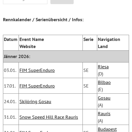
Rennkalender / Serienübersicht / Infos:
Datum
Event Name
Serie
Navigation
Website
Land
Jänner 2026:
Riesa
03.01.
FIM SuperEnduro
SE
(D)
Bilbao
17.01.
FIM SuperEnduro
SE
(E)
Gosau
24.01.
Skijöring Gosau
(A)
Rauris
31.01.
Snow Speed Hill Race Rauris
(A)
Budapest