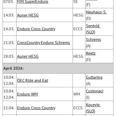
07.03.
FIM SuperEnduro
SE
(F)
Neuhaus-S.
14.03.
Auner HESG
HESG
(D)
Sentvid 
14.03.
Enduro Cross Country
ECCS
(SLO)
Schrems
21.03.
CrossCountry Enduro Schrems
(A)
Reetz
28.03.
Auner HESG
HESG
(D)
April 2026:
10.04.
Guttaring
ÖEC Ride and Eat
12.04.
(A)
10.04.
Custonaci
Enduro WM
WM
12.04.
(I)
Kocevje 
11.04.
Enduro Cross Country
ECCS
(SLO)