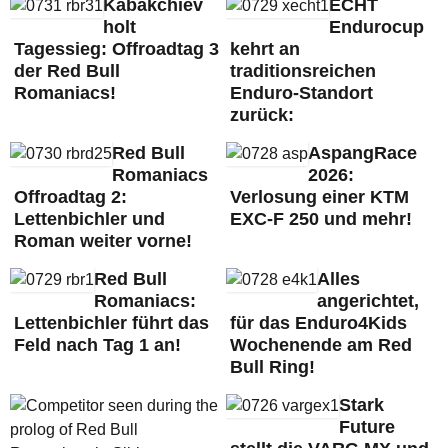
Kabakchiev
ECHT
holt
Endurocup
Tagessieg: Offroadtag 3
kehrt an
der Red Bull
traditionsreichen
Romaniacs!
Enduro-Standort
zurück:
Red Bull
AspangRace
Romaniacs
2026:
Offroadtag 2:
Verlosung einer KTM
Lettenbichler und
EXC-F 250 und mehr!
Roman weiter vorne!
Red Bull
Alles
Romaniacs:
angerichtet,
Lettenbichler führt das
für das Enduro4Kids
Feld nach Tag 1 an!
Wochenende am Red
Bull Ring!
Stark
Future