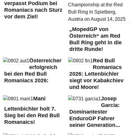
verpasst Podium bei
Romaniacs nach Sturz
vor dem Ziel!
„MopedGP von
Österreich“ am Red
Bull Ring geht in die
dritte Runde!
Österreicher
Red Bull
erfolgreich
Romaniacs
bei den Red Bull
2026: Lettenbichler
Romaniacs 2026:
siegt vor Kabakchiev
und Moore!
Mani
Josep
Garcia:
Lettenbichler holt 7.
Dominantester
Sieg bei den Red Bull
EnduroGP Fahrer
Romanaics!
seiner Generation...