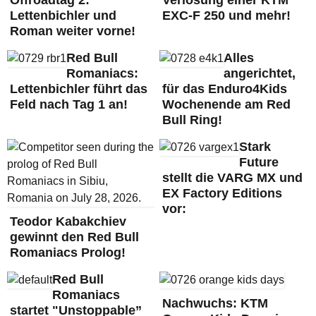
Offroadtag 2:
Verlosung einer KTM
Lettenbichler und
EXC-F 250 und mehr!
Roman weiter vorne!
Red Bull
Alles
Romaniacs:
angerichtet,
Lettenbichler führt das
für das Enduro4Kids
Feld nach Tag 1 an!
Wochenende am Red
Bull Ring!
Stark
Future
stellt die VARG MX und
EX Factory Editions
vor:
Teodor Kabakchiev
gewinnt den Red Bull
Romaniacs Prolog!
Red Bull
Romaniacs
Nachwuchs: KTM
startet "Unstoppable”