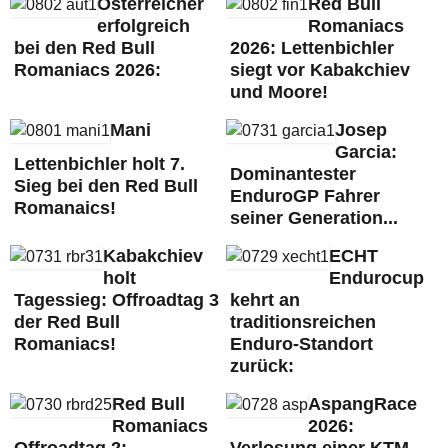
Österreicher
Red Bull
erfolgreich
Romaniacs
bei den Red Bull
2026: Lettenbichler
Romaniacs 2026:
siegt vor Kabakchiev
und Moore!
Mani
Josep
Garcia:
Lettenbichler holt 7.
Dominantester
Sieg bei den Red Bull
EnduroGP Fahrer
Romanaics!
seiner Generation...
Kabakchiev
ECHT
holt
Endurocup
Tagessieg: Offroadtag 3
kehrt an
der Red Bull
traditionsreichen
Romaniacs!
Enduro-Standort
zurück:
Red Bull
AspangRace
Romaniacs
2026: