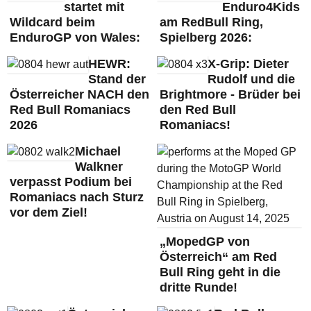
startet mit
Enduro4Kids
Wildcard beim
am RedBull Ring,
EnduroGP von Wales:
Spielberg 2026:
HEWR:
X-Grip: Dieter
Stand der
Rudolf und die
Österreicher NACH den
Brightmore - Brüder bei
Red Bull Romaniacs
den Red Bull
2026
Romaniacs!
Michael
Walkner
verpasst Podium bei
Romaniacs nach Sturz
vor dem Ziel!
„MopedGP von
Österreich“ am Red
Bull Ring geht in die
dritte Runde!