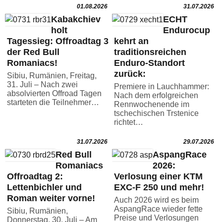
01.08.2026
31.07.2026
Kabakchiev
ECHT
holt
Endurocup
Tagessieg: Offroadtag 3
kehrt an
der Red Bull
traditionsreichen
Romaniacs!
Enduro-Standort
zurück:
Sibiu, Rumänien, Freitag,
31. Juli – Nach zwei
Premiere in Lauchhammer:
absolvierten Offroad Tagen
Nach dem erfolgreichen
starteten die Teilnehmer…
Rennwochenende im
tschechischen Trstenice
richtet…
31.07.2026
29.07.2026
Red Bull
AspangRace
Romaniacs
2026:
Offroadtag 2:
Verlosung einer KTM
Lettenbichler und
EXC-F 250 und mehr!
Roman weiter vorne!
Auch 2026 wird es beim
AspangRace wieder fette
Sibiu, Rumänien,
Preise und Verlosungen
Donnerstag, 30. Juli – Am