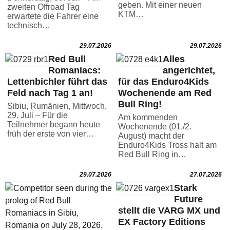
geben. Mit einer neuen
zweiten Offroad Tag
KTM…
erwartete die Fahrer eine
technisch…
29.07.2026
29.07.2026
Red Bull
Alles
Romaniacs:
angerichtet,
Lettenbichler führt das
für das Enduro4Kids
Feld nach Tag 1 an!
Wochenende am Red
Bull Ring!
Sibiu, Rumänien, Mittwoch,
29. Juli – Für die
Am kommenden
Teilnehmer begann heute
Wochenende (01./2.
früh der erste von vier…
August) macht der
Enduro4Kids Tross halt am
Red Bull Ring in…
29.07.2026
27.07.2026
Stark
Future
stellt die VARG MX und
EX Factory Editions