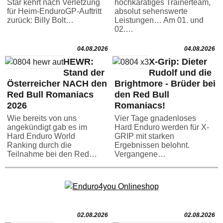
Star kehrt nach Verletzung
hochkarätiges Trainerteam,
für Heim-EnduroGP-Auftritt
absolut sehenswerte
zurück: Billy Bolt…
Leistungen… Am 01. und
02.…
04.08.2026
04.08.2026
HEWR:
X-Grip: Dieter
Stand der
Rudolf und die
Österreicher NACH den
Brightmore - Brüder bei
Red Bull Romaniacs
den Red Bull
2026
Romaniacs!
Wie bereits von uns
Vier Tage gnadenloses
angekündigt gab es im
Hard Enduro werden für X-
Hard Enduro World
GRIP mit starken
Ranking durch die
Ergebnissen belohnt.
Teilnahme bei den Red…
Vergangene…
02.08.2026
02.08.2026