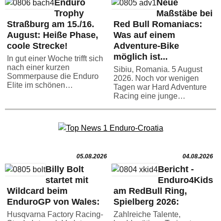
Enduro
Neue
Trophy
Maßstäbe bei
Straßburg am 15./16.
Red Bull Romaniacs:
August: Heiße Phase,
Was auf einem
coole Strecke!
Adventure-Bike
möglich ist...
In gut einer Woche trifft sich
nach einer kurzen
Sibiu, Romania. 5 August
Sommerpause die Enduro
2026. Noch vor wenigen
Elite im schönen…
Tagen war Hard Adventure
Racing eine junge…
05.08.2026
04.08.2026
Billy Bolt
Bericht -
startet mit
Enduro4Kids
Wildcard beim
am RedBull Ring,
EnduroGP von Wales:
Spielberg 2026:
Husqvarna Factory Racing-
Zahlreiche Talente,