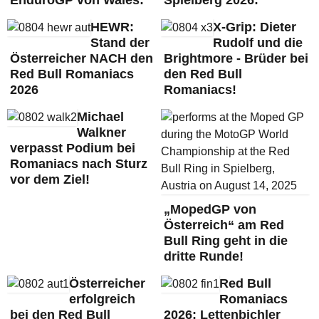
EnduroGP von Wales:
Spielberg 2026:
HEWR:
X-Grip: Dieter
Stand der
Rudolf und die
Österreicher NACH den
Brightmore - Brüder bei
Red Bull Romaniacs
den Red Bull
2026
Romaniacs!
Michael
Walkner
verpasst Podium bei
Romaniacs nach Sturz
vor dem Ziel!
„MopedGP von
Österreich“ am Red
Bull Ring geht in die
dritte Runde!
Österreicher
Red Bull
erfolgreich
Romaniacs
bei den Red Bull
2026: Lettenbichler