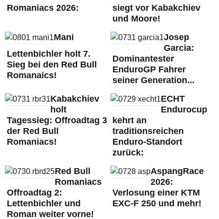
Romaniacs 2026:
siegt vor Kabakchiev
und Moore!
Mani
Josep
Garcia:
Lettenbichler holt 7.
Dominantester
Sieg bei den Red Bull
EnduroGP Fahrer
Romanaics!
seiner Generation...
Kabakchiev
ECHT
holt
Endurocup
Tagessieg: Offroadtag 3
kehrt an
der Red Bull
traditionsreichen
Romaniacs!
Enduro-Standort
zurück:
Red Bull
AspangRace
Romaniacs
2026:
Offroadtag 2:
Verlosung einer KTM
Lettenbichler und
EXC-F 250 und mehr!
Roman weiter vorne!