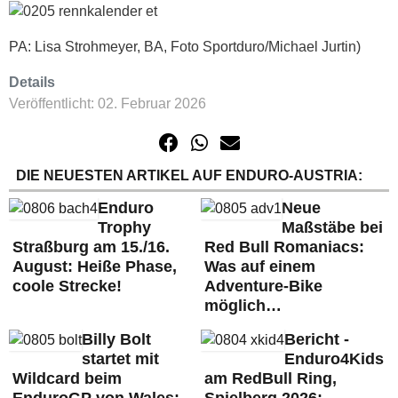
PA: Lisa Strohmeyer, BA, Foto Sportduro/Michael Jurtin)
Details
Veröffentlicht: 02. Februar 2026
DIE NEUESTEN ARTIKEL AUF ENDURO-AUSTRIA:
Enduro
Neue
Trophy
Maßstäbe bei
Straßburg am 15./16.
Red Bull Romaniacs:
August: Heiße Phase,
Was auf einem
coole Strecke!
Adventure-Bike
möglich…
Billy Bolt
Bericht -
startet mit
Enduro4Kids
Wildcard beim
am RedBull Ring,