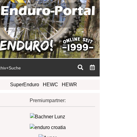
chiv+Suche
SuperEnduro
HEWC
HEWR
Premiumpartner: