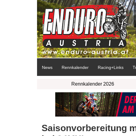
News
Rennkalender
Racing+Links
T
Rennkalender 2026
Saisonvorbereitung m