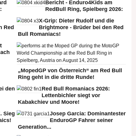
ard
Bericht - Enduro4Kids am
:
RedBull Ring, Spielberg 2026:
X-Grip: Dieter Rudolf und die
n Red
Brightmore - Brüder bei den Red
Bull Romaniacs!
t
nach
„MopedGP von Österreich“ am Red Bull
Ring geht in die dritte Runde!
ei den
Red Bull Romaniacs 2026:
:
Lettenbichler siegt vor
Kabakchiev und Moore!
. Sieg
Josep Garcia: Dominantester
aics!
EnduroGP Fahrer seiner
Generation...