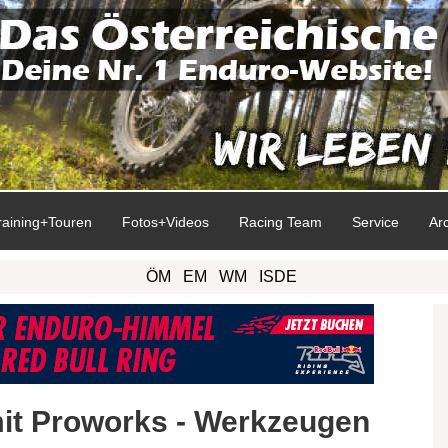
raining+Touren
Fotos+Videos
Racing Team
Service
Ar
ÖM
EM
WM
ISDE
it Proworks - Werkzeugen