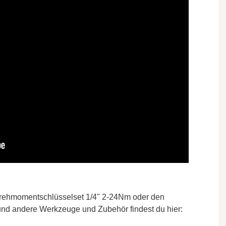
ehmomentschlüsselset 1/4" 2-24Nm oder den
 und andere Werkzeuge und Zubehör findest du hier: