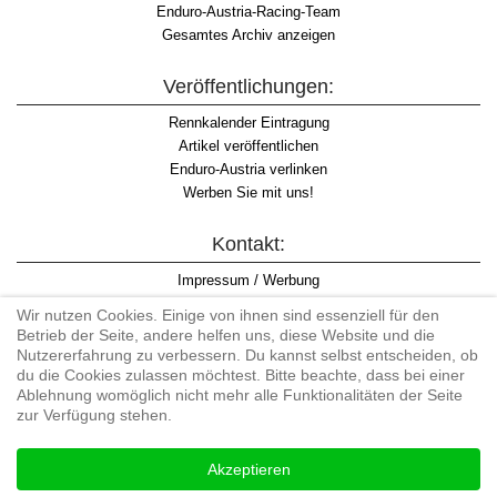
Enduro-Austria-Racing-Team
Gesamtes Archiv anzeigen
Veröffentlichungen:
Rennkalender Eintragung
Artikel veröffentlichen
Enduro-Austria verlinken
Werben Sie mit uns!
Kontakt:
Impressum / Werbung
Datenschutzinformation
Wir nutzen Cookies. Einige von ihnen sind essenziell für den
Informationspflicht WKO
Betrieb der Seite, andere helfen uns, diese Website und die
AGB
Nutzererfahrung zu verbessern. Du kannst selbst entscheiden, ob
du die Cookies zulassen möchtest. Bitte beachte, dass bei einer
Ablehnung womöglich nicht mehr alle Funktionalitäten der Seite
zur Verfügung stehen.
Begriff "Enduro" auf Wikipedia
Akzeptieren
#enduroaustria, #wirlebenenduro #enduroaustriaracingteam
Enduro-Austria, Enduro, Endurosport, Endurocross, Endurotraining,