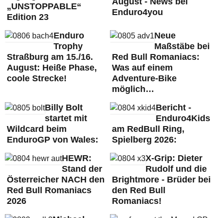
August - News bei
„UNSTOPPABLE“
Enduro4you
Edition 23
Enduro
Neue
Trophy
Maßstäbe bei
Straßburg am 15./16.
Red Bull Romaniacs:
August: Heiße Phase,
Was auf einem
coole Strecke!
Adventure-Bike
möglich…
Billy Bolt
Bericht -
startet mit
Enduro4Kids
Wildcard beim
am RedBull Ring,
EnduroGP von Wales:
Spielberg 2026:
HEWR:
X-Grip: Dieter
Stand der
Rudolf und die
Österreicher NACH den
Brightmore - Brüder bei
Red Bull Romaniacs
den Red Bull
2026
Romaniacs!