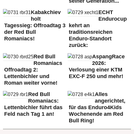
seiner Generation...
Kabakchiev
ECHT
holt
Endurocup
Tagessieg: Offroadtag 3
kehrt an
der Red Bull
traditionsreichen
Romaniacs!
Enduro-Standort
zurück:
Red Bull
AspangRace
Romaniacs
2026:
Offroadtag 2:
Verlosung einer KTM
Lettenbichler und
EXC-F 250 und mehr!
Roman weiter vorne!
Red Bull
Alles
Romaniacs:
angerichtet,
Lettenbichler führt das
für das Enduro4Kids
Feld nach Tag 1 an!
Wochenende am Red
Bull Ring!