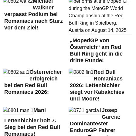
Michael
Walkner
verpasst Podium bei
Romaniacs nach Sturz
vor dem Ziel!
„MopedGP von
Österreich“ am Red
Bull Ring geht in die
dritte Runde!
Österreicher
Red Bull
erfolgreich
Romaniacs
bei den Red Bull
2026: Lettenbichler
Romaniacs 2026:
siegt vor Kabakchiev
und Moore!
Mani
Josep
Garcia:
Lettenbichler holt 7.
Dominantester
Sieg bei den Red Bull
EnduroGP Fahrer
Romanaics!