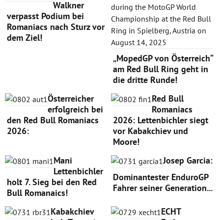
Walkner
verpasst Podium bei
Romaniacs nach Sturz vor
dem Ziel!
„MopedGP von Österreich“
am Red Bull Ring geht in
die dritte Runde!
Österreicher
Red Bull
erfolgreich bei
Romaniacs
den Red Bull Romaniacs
2026: Lettenbichler siegt
2026:
vor Kabakchiev und
Moore!
Mani
Josep Garcia:
Lettenbichler
Dominantester EnduroGP
holt 7. Sieg bei den Red
Fahrer seiner Generation...
Bull Romanaics!
Kabakchiev
ECHT