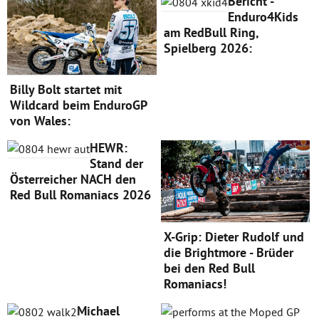
Bericht -
Enduro4Kids
am RedBull Ring,
Spielberg 2026:
Billy Bolt startet mit
Wildcard beim EnduroGP
von Wales:
HEWR:
Stand der
Österreicher NACH den
Red Bull Romaniacs 2026
X-Grip: Dieter Rudolf und
die Brightmore - Brüder
bei den Red Bull
Romaniacs!
Michael