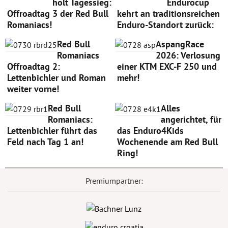
holt Tagessieg:
Endurocup
Offroadtag 3 der Red Bull
kehrt an traditionsreichen
Romaniacs!
Enduro-Standort zurück:
Red Bull
AspangRace
Romaniacs
2026: Verlosung
Offroadtag 2:
einer KTM EXC-F 250 und
Lettenbichler und Roman
mehr!
weiter vorne!
Red Bull
Alles
Romaniacs:
angerichtet, für
Lettenbichler führt das
das Enduro4Kids
Feld nach Tag 1 an!
Wochenende am Red Bull
Ring!
Premiumpartner: