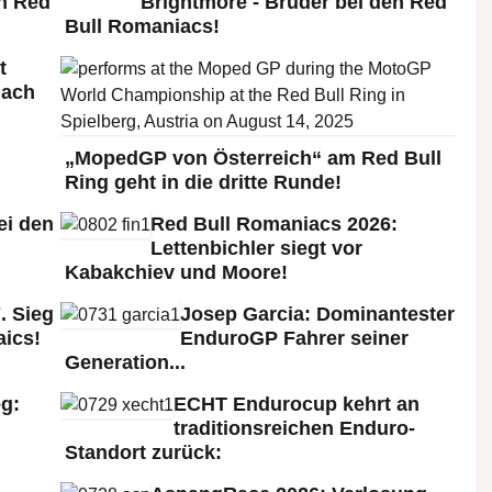
n Red
Brightmore - Brüder bei den Red
Bull Romaniacs!
t
nach
„MopedGP von Österreich“ am Red Bull
Ring geht in die dritte Runde!
ei den
Red Bull Romaniacs 2026:
:
Lettenbichler siegt vor
Kabakchiev und Moore!
. Sieg
Josep Garcia: Dominantester
aics!
EnduroGP Fahrer seiner
Generation...
g:
ECHT Endurocup kehrt an
traditionsreichen Enduro-
Standort zurück: