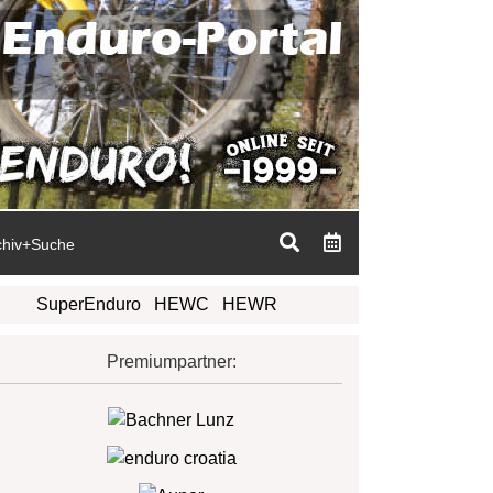
chiv+Suche
SuperEnduro
HEWC
HEWR
Premiumpartner: