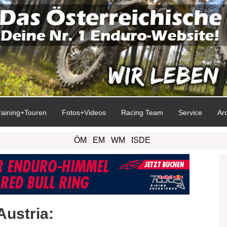
raining+Touren
Fotos+Videos
Racing Team
Service
Ar
ÖM
EM
WM
ISDE
ustria: