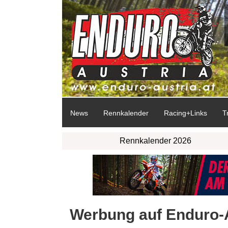
News
Rennkalender
Racing+Links
T
Rennkalender 2026
Werbung auf Enduro-A