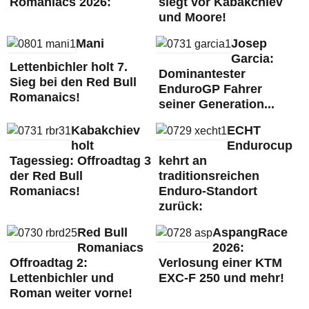
Romaniacs 2026:
siegt vor Kabakchiev
und Moore!
Mani
Josep
Garcia:
Lettenbichler holt 7.
Dominantester
Sieg bei den Red Bull
EnduroGP Fahrer
Romanaics!
seiner Generation...
Kabakchiev
ECHT
holt
Endurocup
Tagessieg: Offroadtag 3
kehrt an
der Red Bull
traditionsreichen
Romaniacs!
Enduro-Standort
zurück:
Red Bull
AspangRace
Romaniacs
2026:
Offroadtag 2:
Verlosung einer KTM
Lettenbichler und
EXC-F 250 und mehr!
Roman weiter vorne!