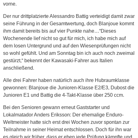
vorne.
Der nur drittplatzierte Alessandro Battig verteidigt damit zwar
seine Führung in der Gesamtwertung, doch Blanjoue kommt
ihm damit bereits bis auf vier Punkte nahe…“Dieses
Wochenende lief nicht so gut für mich, ich habe mich auf
dem losen Untergrund und auf den Wiesenprüfungen nicht
so wohl gefühlt. Und am Sonntag bin ich auch noch zweimal
gestürzt,“ bekennt der Kawasaki-Fahrer aus Italien
anschließend.
Alle drei Fahrer haben natürlich auch ihre Hubraumklasse
gewonnen: Blanjoue die Junioren-Klasse E2/E3, Dubost die
Junioren E1 und Battig die 4-Takt-Klasse über 250 ccm.
Bei den Senioren gewann erneut Gaststarter und
Lokalmatador Anders Eriksson: Der ehemalige Enduro-
Weltmeister hatte sich erst drei Wochen zuvor spontan zur
Teilnahme in seiner Heimat entschlossen. Doch für ihn war
es gleich wir früher, dass er eben jede Prüfung kämpfte und