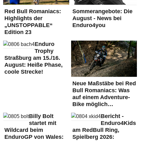
Red Bull Romaniacs:
Sommerangebote: Die
Highlights der
August - News bei
„UNSTOPPABLE“
Enduro4you
Edition 23
Enduro
Trophy
Straßburg am 15./16.
August: Heiße Phase,
coole Strecke!
Neue Maßstäbe bei Red
Bull Romaniacs: Was
auf einem Adventure-
Bike möglich…
Billy Bolt
Bericht -
startet mit
Enduro4Kids
Wildcard beim
am RedBull Ring,
EnduroGP von Wales:
Spielberg 2026: