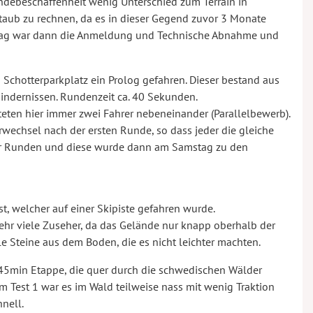
ändebeschaffenheit wenig Unterschied zum Terrain in
 Staub zu rechnen, da es in dieser Gegend zuvor 3 Monate
ttag war dann die Anmeldung und Technische Abnahme und
chotterparkplatz ein Prolog gefahren. Dieser bestand aus
Hindernissen. Rundenzeit ca. 40 Sekunden.
eten hier immer zwei Fahrer nebeneinander (Parallelbewerb).
echsel nach der ersten Runde, so dass jeder die gleiche
er Runden und diese wurde dann am Samstag zu den
t, welcher auf einer Skipiste gefahren wurde.
ehr viele Zuseher, da das Gelände nur knapp oberhalb der
e Steine aus dem Boden, die es nicht leichter machten.
 45min Etappe, die quer durch die schwedischen Wälder
 Im Test 1 war es im Wald teilweise nass mit wenig Traktion
nell.