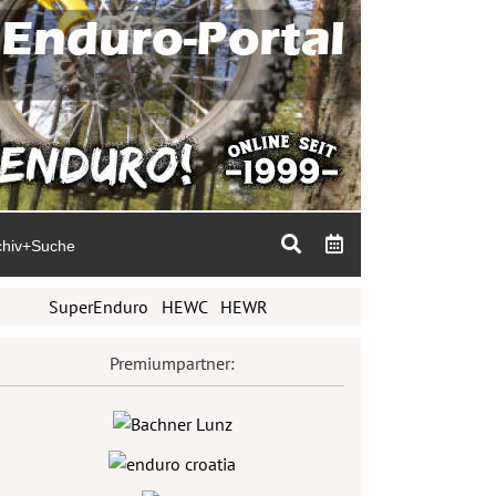
chiv+Suche
SuperEnduro
HEWC
HEWR
Premiumpartner: