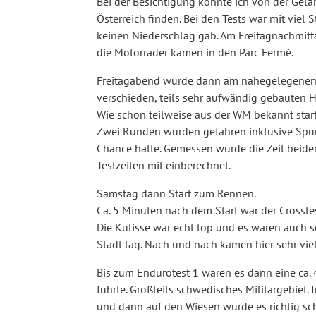
Bei der Besichtigung konnte ich von der Gel
Österreich finden. Bei den Tests war mit viel
keinen Niederschlag gab. Am Freitagnachmi
die Motorräder kamen in den Parc Fermé.
Freitagabend wurde dann am nahegelegenen S
verschieden, teils sehr aufwändig gebauten 
Wie schon teilweise aus der WM bekannt start
Zwei Runden wurden gefahren inklusive Spurw
Chance hatte. Gemessen wurde die Zeit beid
Testzeiten mit einberechnet.
Samstag dann Start zum Rennen.
Ca. 5 Minuten nach dem Start war der Crosstes
Die Kulisse war echt top und es waren auch s
Stadt lag. Nach und nach kamen hier sehr viel
Bis zum Endurotest 1 waren es dann eine ca.
führte. Großteils schwedisches Militärgebiet.
und dann auf den Wiesen wurde es richtig sch