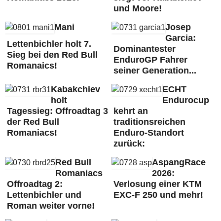
und Moore!
Mani
Josep
Garcia:
Lettenbichler holt 7.
Dominantester
Sieg bei den Red Bull
EnduroGP Fahrer
Romanaics!
seiner Generation...
Kabakchiev
ECHT
holt
Endurocup
Tagessieg: Offroadtag 3
kehrt an
der Red Bull
traditionsreichen
Romaniacs!
Enduro-Standort
zurück:
Red Bull
AspangRace
Romaniacs
2026:
Offroadtag 2:
Verlosung einer KTM
Lettenbichler und
EXC-F 250 und mehr!
Roman weiter vorne!