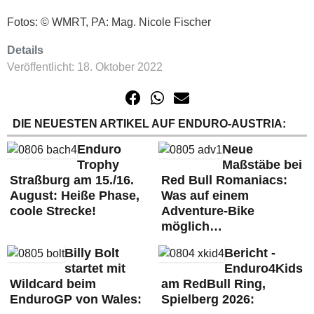
Fotos: © WMRT, PA: Mag. Nicole Fischer
Details
Veröffentlicht: 18. Oktober 2022
DIE NEUESTEN ARTIKEL AUF ENDURO-AUSTRIA:
Enduro
Neue
Trophy
Maßstäbe bei
Straßburg am 15./16.
Red Bull Romaniacs:
August: Heiße Phase,
Was auf einem
coole Strecke!
Adventure-Bike
möglich…
Billy Bolt
Bericht -
startet mit
Enduro4Kids
Wildcard beim
am RedBull Ring,
EnduroGP von Wales:
Spielberg 2026: