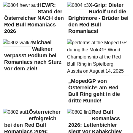
HEWR:
X-Grip: Dieter
Stand der
Rudolf und die
Österreicher NACH den
Brightmore - Brüder bei
Red Bull Romaniacs
den Red Bull
2026
Romaniacs!
Michael
Walkner
verpasst Podium bei
Romaniacs nach Sturz
vor dem Ziel!
„MopedGP von
Österreich“ am Red
Bull Ring geht in die
dritte Runde!
Österreicher
Red Bull
erfolgreich
Romaniacs
bei den Red Bull
2026: Lettenbichler
Romaniacs 2026:
siegt vor Kabakchiev