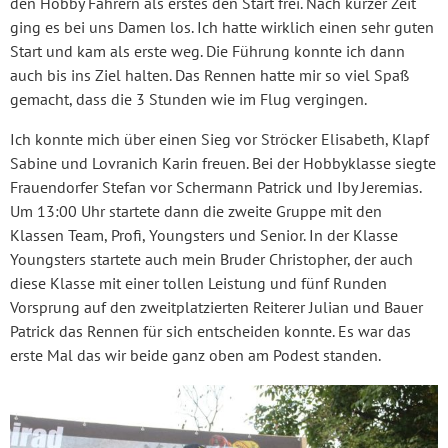
den Hobby Fahrern als erstes den Start frei. Nach kurzer Zeit
ging es bei uns Damen los. Ich hatte wirklich einen sehr guten
Start und kam als erste weg. Die Führung konnte ich dann
auch bis ins Ziel halten. Das Rennen hatte mir so viel Spaß
gemacht, dass die 3 Stunden wie im Flug vergingen.
Ich konnte mich über einen Sieg vor Ströcker Elisabeth, Klapf
Sabine und Lovranich Karin freuen. Bei der Hobbyklasse siegte
Frauendorfer Stefan vor Schermann Patrick und Iby Jeremias.
Um 13:00 Uhr startete dann die zweite Gruppe mit den
Klassen Team, Profi, Youngsters und Senior. In der Klasse
Youngsters startete auch mein Bruder Christopher, der auch
diese Klasse mit einer tollen Leistung und fünf Runden
Vorsprung auf den zweitplatzierten Reiterer Julian und Bauer
Patrick das Rennen für sich entscheiden konnte. Es war das
erste Mal das wir beide ganz oben am Podest standen.