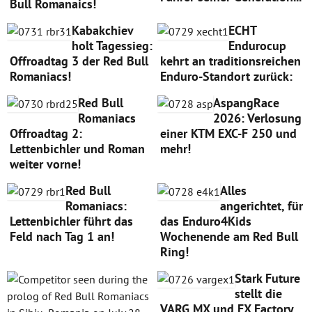
Bull Romanaics!
Kabakchiev
ECHT
holt Tagessieg:
Endurocup
Offroadtag 3 der Red Bull
kehrt an traditionsreichen
Romaniacs!
Enduro-Standort zurück:
Red Bull
AspangRace
Romaniacs
2026: Verlosung
Offroadtag 2:
einer KTM EXC-F 250 und
Lettenbichler und Roman
mehr!
weiter vorne!
Red Bull
Alles
Romaniacs:
angerichtet, für
Lettenbichler führt das
das Enduro4Kids
Feld nach Tag 1 an!
Wochenende am Red Bull
Ring!
Stark Future
stellt die
VARG MX und EX Factory