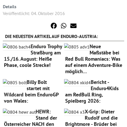
Details
Veröffentlicht: 04. Oktober 2016
DIE NEUESTEN ARTIKEL AUF ENDURO-AUSTRIA:
Enduro Trophy
Neue
Straßburg am
Maßstäbe bei
15./16. August: Heiße
Red Bull Romaniacs: Was
Phase, coole Strecke!
auf einem Adventure-Bike
möglich…
Billy Bolt
Bericht -
startet mit
Enduro4Kids
Wildcard beim EnduroGP
am RedBull Ring,
von Wales:
Spielberg 2026:
HEWR:
X-Grip: Dieter
Stand der
Rudolf und die
Österreicher NACH den
Brightmore - Brüder bei