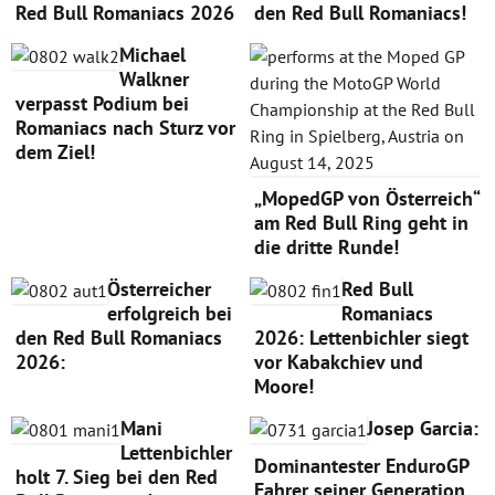
Red Bull Romaniacs 2026
den Red Bull Romaniacs!
Michael
Walkner
verpasst Podium bei
Romaniacs nach Sturz vor
dem Ziel!
„MopedGP von Österreich“
am Red Bull Ring geht in
die dritte Runde!
Österreicher
Red Bull
erfolgreich bei
Romaniacs
den Red Bull Romaniacs
2026: Lettenbichler siegt
2026:
vor Kabakchiev und
Moore!
Mani
Josep Garcia:
Lettenbichler
Dominantester EnduroGP
holt 7. Sieg bei den Red
Fahrer seiner Generation...