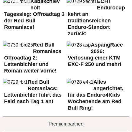
Kabakchiev
ECHT
holt
Endurocup
Tagessieg: Offroadtag 3
kehrt an
der Red Bull
traditionsreichen
Romaniacs!
Enduro-Standort
zurück:
Red Bull
AspangRace
Romaniacs
2026:
Offroadtag 2:
Verlosung einer KTM
Lettenbichler und
EXC-F 250 und mehr!
Roman weiter vorne!
Red Bull
Alles
Romaniacs:
angerichtet,
Lettenbichler führt das
für das Enduro4Kids
Feld nach Tag 1 an!
Wochenende am Red
Bull Ring!
Premiumpartner: