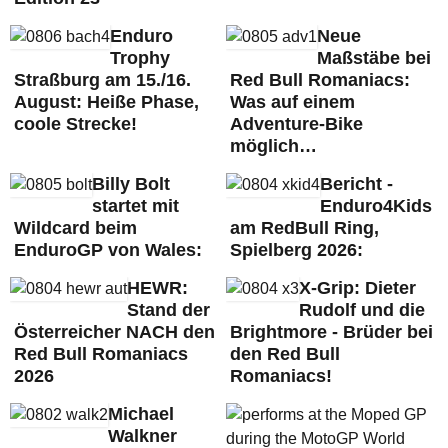
Enduro
Neue
Trophy
Maßstäbe bei
Straßburg am 15./16.
Red Bull Romaniacs:
August: Heiße Phase,
Was auf einem
coole Strecke!
Adventure-Bike
möglich…
Billy Bolt
Bericht -
startet mit
Enduro4Kids
Wildcard beim
am RedBull Ring,
EnduroGP von Wales:
Spielberg 2026:
HEWR:
X-Grip: Dieter
Stand der
Rudolf und die
Österreicher NACH den
Brightmore - Brüder bei
Red Bull Romaniacs
den Red Bull
2026
Romaniacs!
Michael
Walkner