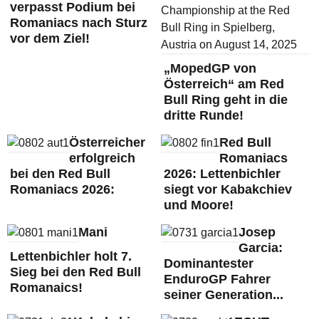
verpasst Podium bei
Romaniacs nach Sturz
vor dem Ziel!
„MopedGP von
Österreich“ am Red
Bull Ring geht in die
dritte Runde!
Österreicher
Red Bull
erfolgreich
Romaniacs
bei den Red Bull
2026: Lettenbichler
Romaniacs 2026:
siegt vor Kabakchiev
und Moore!
Mani
Josep
Garcia:
Lettenbichler holt 7.
Dominantester
Sieg bei den Red Bull
EnduroGP Fahrer
Romanaics!
seiner Generation...