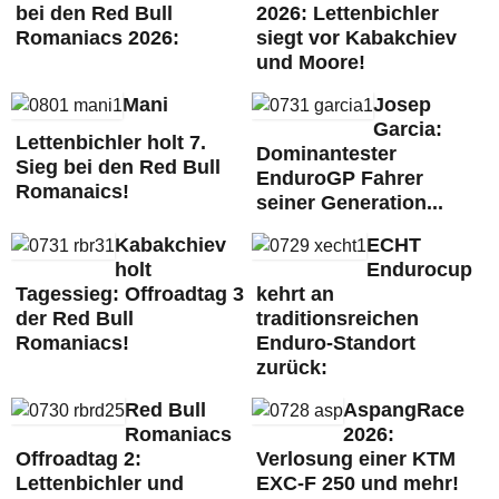
bei den Red Bull
2026: Lettenbichler
Romaniacs 2026:
siegt vor Kabakchiev
und Moore!
Mani
Josep
Garcia:
Lettenbichler holt 7.
Dominantester
Sieg bei den Red Bull
EnduroGP Fahrer
Romanaics!
seiner Generation...
Kabakchiev
ECHT
holt
Endurocup
Tagessieg: Offroadtag 3
kehrt an
der Red Bull
traditionsreichen
Romaniacs!
Enduro-Standort
zurück:
Red Bull
AspangRace
Romaniacs
2026:
Offroadtag 2:
Verlosung einer KTM
Lettenbichler und
EXC-F 250 und mehr!