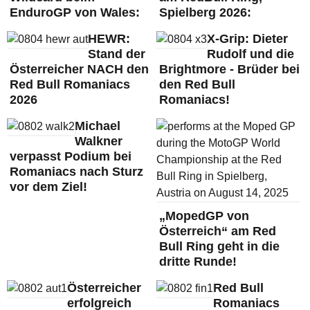
EnduroGP von Wales:
Spielberg 2026:
HEWR:
X-Grip: Dieter
Stand der
Rudolf und die
Österreicher NACH den
Brightmore - Brüder bei
Red Bull Romaniacs
den Red Bull
2026
Romaniacs!
Michael
Walkner
verpasst Podium bei
Romaniacs nach Sturz
vor dem Ziel!
„MopedGP von
Österreich“ am Red
Bull Ring geht in die
dritte Runde!
Österreicher
Red Bull
erfolgreich
Romaniacs