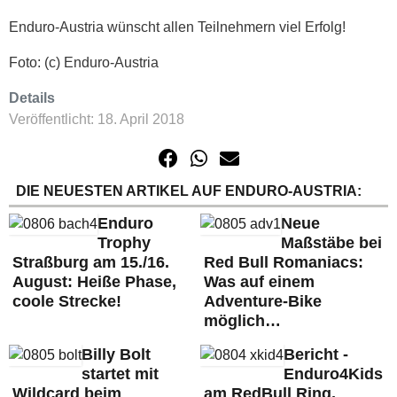
Enduro-Austria wünscht allen Teilnehmern viel Erfolg!
Foto: (c) Enduro-Austria
Details
Veröffentlicht: 18. April 2018
DIE NEUESTEN ARTIKEL AUF ENDURO-AUSTRIA:
Enduro
Neue
Trophy
Maßstäbe bei
Straßburg am 15./16.
Red Bull Romaniacs:
August: Heiße Phase,
Was auf einem
coole Strecke!
Adventure-Bike
möglich…
Billy Bolt
Bericht -
startet mit
Enduro4Kids
Wildcard beim
am RedBull Ring,