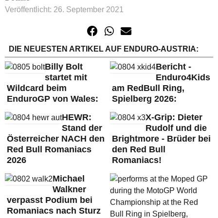
Veröffentlicht: 26. September 2021
DIE NEUESTEN ARTIKEL AUF ENDURO-AUSTRIA:
Billy Bolt
Bericht -
startet mit
Enduro4Kids
Wildcard beim
am RedBull Ring,
EnduroGP von Wales:
Spielberg 2026:
HEWR:
X-Grip: Dieter
Stand der
Rudolf und die
Österreicher NACH den
Brightmore - Brüder bei
Red Bull Romaniacs
den Red Bull
2026
Romaniacs!
Michael
Walkner
verpasst Podium bei
Romaniacs nach Sturz