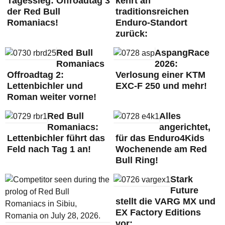
Tagessieg: Offroadtag 3
kehrt an
der Red Bull
traditionsreichen
Romaniacs!
Enduro-Standort
zurück:
Red Bull
AspangRace
Romaniacs
2026:
Offroadtag 2:
Verlosung einer KTM
Lettenbichler und
EXC-F 250 und mehr!
Roman weiter vorne!
Red Bull
Alles
Romaniacs:
angerichtet,
Lettenbichler führt das
für das Enduro4Kids
Feld nach Tag 1 an!
Wochenende am Red
Bull Ring!
Stark
Future
stellt die VARG MX und
EX Factory Editions
vor: