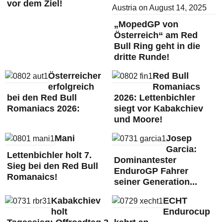
vor dem Ziel!
„MopedGP von
Österreich“ am Red
Bull Ring geht in die
dritte Runde!
Österreicher
Red Bull
erfolgreich
Romaniacs
bei den Red Bull
2026: Lettenbichler
Romaniacs 2026:
siegt vor Kabakchiev
und Moore!
Mani
Josep
Garcia:
Lettenbichler holt 7.
Dominantester
Sieg bei den Red Bull
EnduroGP Fahrer
Romanaics!
seiner Generation...
Kabakchiev
ECHT
holt
Endurocup