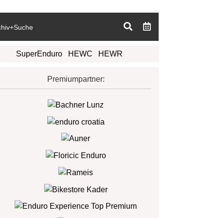
chiv+Suche
SuperEnduro
HEWC
HEWR
Premiumpartner: