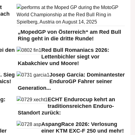
t
nach
„MopedGP von Österreich“ am Red Bull
Ring geht in die dritte Runde!
ei den
Red Bull Romaniacs 2026:
:
Lettenbichler siegt vor
Kabakchiev und Moore!
. Sieg
Josep Garcia: Dominantester
aics!
EnduroGP Fahrer seiner
Generation...
g:
ECHT Endurocup kehrt an
traditionsreichen Enduro-
Standort zurück:
AspangRace 2026: Verlosung
ler
einer KTM EXC-F 250 und mehr!