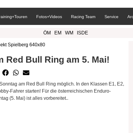
raining+Touren
Fotos+Videos
Racing Team
Service
Ar
ÖM
EM
WM
ISDE
Red Bull Ring am 5. Mai!
nntag am Red Bull Ring möglich. In den Klassen E1, E2,
by-Fahrer starten! Für die österreichischen Enduro-
(5. Mai) ist alles vorbereitet..