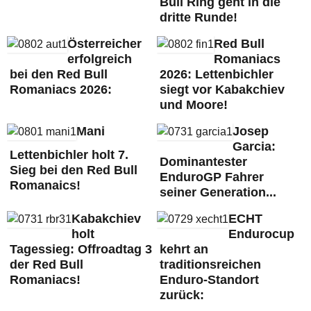
Bull Ring geht in die
dritte Runde!
Österreicher
Red Bull
erfolgreich
Romaniacs
bei den Red Bull
2026: Lettenbichler
Romaniacs 2026:
siegt vor Kabakchiev
und Moore!
Mani
Josep
Garcia:
Lettenbichler holt 7.
Dominantester
Sieg bei den Red Bull
EnduroGP Fahrer
Romanaics!
seiner Generation...
Kabakchiev
ECHT
holt
Endurocup
Tagessieg: Offroadtag 3
kehrt an
der Red Bull
traditionsreichen
Romaniacs!
Enduro-Standort
zurück: