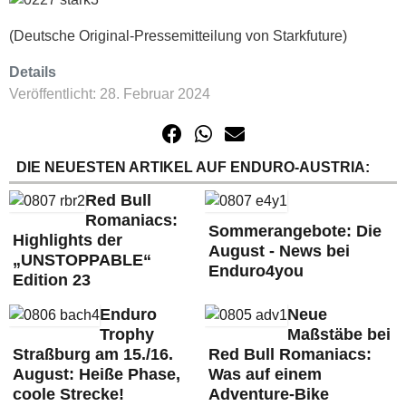
(Deutsche Original-Pressemitteilung von Starkfuture)
Details
Veröffentlicht: 28. Februar 2024
DIE NEUESTEN ARTIKEL AUF ENDURO-AUSTRIA:
Red Bull
Romaniacs:
Sommerangebote: Die
Highlights der
August - News bei
„UNSTOPPABLE“
Enduro4you
Edition 23
Enduro
Neue
Trophy
Maßstäbe bei
Straßburg am 15./16.
Red Bull Romaniacs:
August: Heiße Phase,
Was auf einem
coole Strecke!
Adventure-Bike