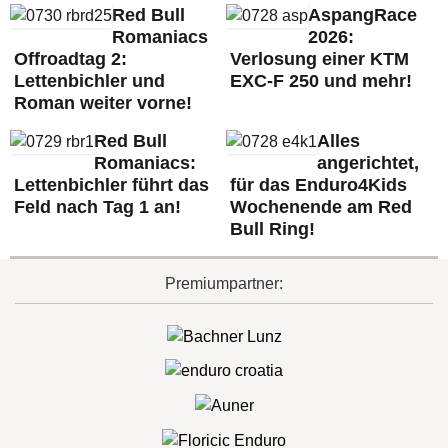
Red Bull
AspangRace
Romaniacs
2026:
Offroadtag 2:
Verlosung einer KTM
Lettenbichler und
EXC-F 250 und mehr!
Roman weiter vorne!
Red Bull
Alles
Romaniacs:
angerichtet,
Lettenbichler führt das
für das Enduro4Kids
Feld nach Tag 1 an!
Wochenende am Red
Bull Ring!
Premiumpartner: