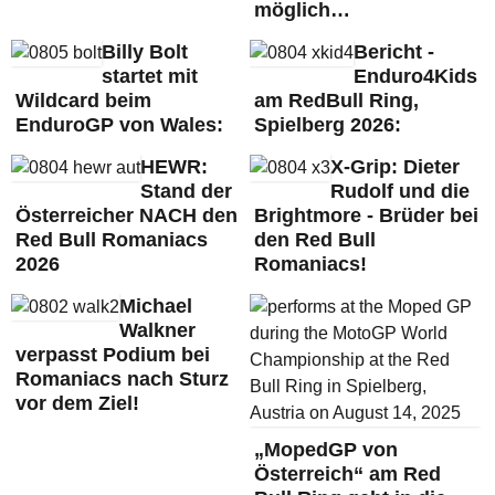
möglich…
Billy Bolt
Bericht -
startet mit
Enduro4Kids
Wildcard beim
am RedBull Ring,
EnduroGP von Wales:
Spielberg 2026:
HEWR:
X-Grip: Dieter
Stand der
Rudolf und die
Österreicher NACH den
Brightmore - Brüder bei
Red Bull Romaniacs
den Red Bull
2026
Romaniacs!
Michael
Walkner
verpasst Podium bei
Romaniacs nach Sturz
vor dem Ziel!
„MopedGP von
Österreich“ am Red