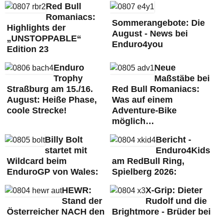
Red Bull
Romaniacs:
Sommerangebote: Die
Highlights der
August - News bei
„UNSTOPPABLE“
Enduro4you
Edition 23
Enduro
Neue
Trophy
Maßstäbe bei
Straßburg am 15./16.
Red Bull Romaniacs:
August: Heiße Phase,
Was auf einem
coole Strecke!
Adventure-Bike
möglich…
Billy Bolt
Bericht -
startet mit
Enduro4Kids
Wildcard beim
am RedBull Ring,
EnduroGP von Wales:
Spielberg 2026:
HEWR:
X-Grip: Dieter
Stand der
Rudolf und die
Österreicher NACH den
Brightmore - Brüder bei