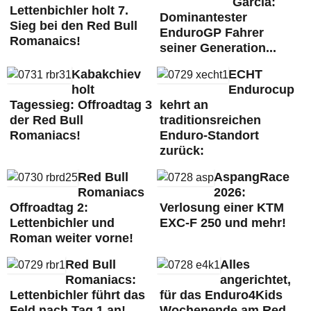
Garcia:
Lettenbichler holt 7.
Dominantester
Sieg bei den Red Bull
EnduroGP Fahrer
Romanaics!
seiner Generation...
Kabakchiev
ECHT
holt
Endurocup
Tagessieg: Offroadtag 3
kehrt an
der Red Bull
traditionsreichen
Romaniacs!
Enduro-Standort
zurück:
Red Bull
AspangRace
Romaniacs
2026:
Offroadtag 2:
Verlosung einer KTM
Lettenbichler und
EXC-F 250 und mehr!
Roman weiter vorne!
Red Bull
Alles
Romaniacs:
angerichtet,
Lettenbichler führt das
für das Enduro4Kids
Feld nach Tag 1 an!
Wochenende am Red