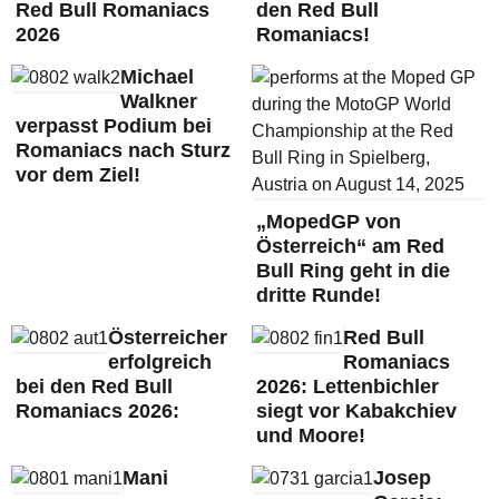
Red Bull Romaniacs
den Red Bull
2026
Romaniacs!
Michael
Walkner
verpasst Podium bei
Romaniacs nach Sturz
vor dem Ziel!
„MopedGP von
Österreich“ am Red
Bull Ring geht in die
dritte Runde!
Österreicher
Red Bull
erfolgreich
Romaniacs
bei den Red Bull
2026: Lettenbichler
Romaniacs 2026:
siegt vor Kabakchiev
und Moore!
Mani
Josep