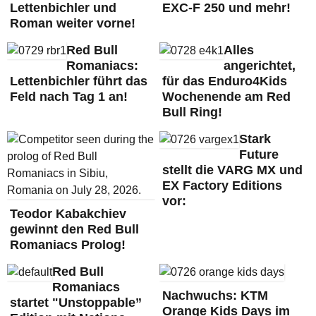
Lettenbichler und
EXC-F 250 und mehr!
Roman weiter vorne!
Red Bull
Alles
Romaniacs:
angerichtet,
Lettenbichler führt das
für das Enduro4Kids
Feld nach Tag 1 an!
Wochenende am Red
Bull Ring!
Stark
Future
stellt die VARG MX und
EX Factory Editions
vor:
Teodor Kabakchiev
gewinnt den Red Bull
Romaniacs Prolog!
Red Bull
Romaniacs
Nachwuchs: KTM
startet "Unstoppable”
Orange Kids Days im