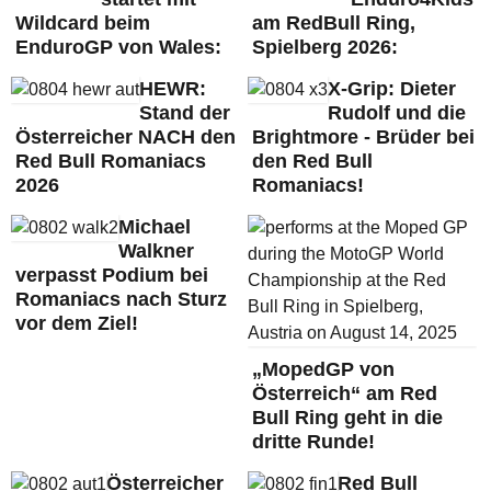
Wildcard beim
am RedBull Ring,
EnduroGP von Wales:
Spielberg 2026:
HEWR:
X-Grip: Dieter
Stand der
Rudolf und die
Österreicher NACH den
Brightmore - Brüder bei
Red Bull Romaniacs
den Red Bull
2026
Romaniacs!
Michael
Walkner
verpasst Podium bei
Romaniacs nach Sturz
vor dem Ziel!
„MopedGP von
Österreich“ am Red
Bull Ring geht in die
dritte Runde!
Österreicher
Red Bull