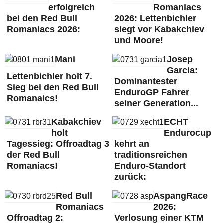
erfolgreich
Romaniacs
bei den Red Bull
2026: Lettenbichler
Romaniacs 2026:
siegt vor Kabakchiev
und Moore!
Mani
Josep
Garcia:
Lettenbichler holt 7.
Dominantester
Sieg bei den Red Bull
EnduroGP Fahrer
Romanaics!
seiner Generation...
Kabakchiev
ECHT
holt
Endurocup
Tagessieg: Offroadtag 3
kehrt an
der Red Bull
traditionsreichen
Romaniacs!
Enduro-Standort
zurück:
Red Bull
AspangRace
Romaniacs
2026:
Offroadtag 2:
Verlosung einer KTM