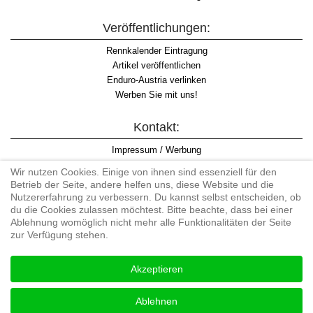
Veröffentlichungen:
Rennkalender Eintragung
Artikel veröffentlichen
Enduro-Austria verlinken
Werben Sie mit uns!
Kontakt:
Impressum / Werbung
Datenschutzinformation
Wir nutzen Cookies. Einige von ihnen sind essenziell für den
Informationspflicht WKO
Betrieb der Seite, andere helfen uns, diese Website und die
AGB
Nutzererfahrung zu verbessern. Du kannst selbst entscheiden, ob
du die Cookies zulassen möchtest. Bitte beachte, dass bei einer
Ablehnung womöglich nicht mehr alle Funktionalitäten der Seite
zur Verfügung stehen.
Begriff "Enduro" auf Wikipedia
Akzeptieren
#enduroaustria, #wirlebenenduro #enduroaustriaracingteam
Enduro-Austria, Enduro, Endurosport, Endurocross, Endurotraining,
Ablehnen
Endurotouren, Endurorennen, Hardenduro, Extreme Enduro