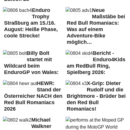
Enduro
Neue
Trophy
Maßstäbe bei
Straßburg am 15./16.
Red Bull Romaniacs:
August: Heiße Phase,
Was auf einem
coole Strecke!
Adventure-Bike
möglich…
Billy Bolt
Bericht -
startet mit
Enduro4Kids
Wildcard beim
am RedBull Ring,
EnduroGP von Wales:
Spielberg 2026:
HEWR:
X-Grip: Dieter
Stand der
Rudolf und die
Österreicher NACH den
Brightmore - Brüder bei
Red Bull Romaniacs
den Red Bull
2026
Romaniacs!
Michael
Walkner