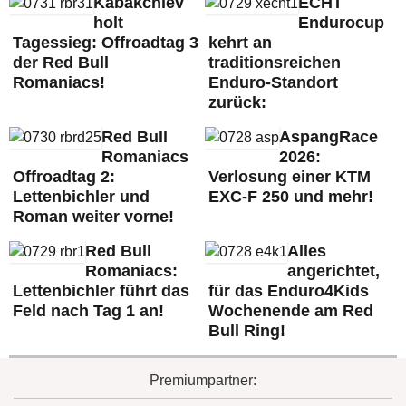
Kabakchiev
ECHT
holt
Endurocup
Tagessieg: Offroadtag 3
kehrt an
der Red Bull
traditionsreichen
Romaniacs!
Enduro-Standort
zurück:
Red Bull
AspangRace
Romaniacs
2026:
Offroadtag 2:
Verlosung einer KTM
Lettenbichler und
EXC-F 250 und mehr!
Roman weiter vorne!
Red Bull
Alles
Romaniacs:
angerichtet,
Lettenbichler führt das
für das Enduro4Kids
Feld nach Tag 1 an!
Wochenende am Red
Bull Ring!
Premiumpartner: