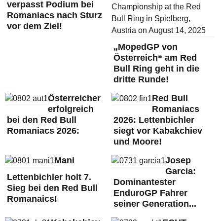
verpasst Podium bei
Romaniacs nach Sturz
vor dem Ziel!
„MopedGP von
Österreich“ am Red
Bull Ring geht in die
dritte Runde!
Österreicher
Red Bull
erfolgreich
Romaniacs
bei den Red Bull
2026: Lettenbichler
Romaniacs 2026:
siegt vor Kabakchiev
und Moore!
Mani
Josep
Garcia:
Lettenbichler holt 7.
Dominantester
Sieg bei den Red Bull
EnduroGP Fahrer
Romanaics!
seiner Generation...