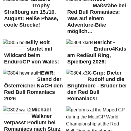
Trophy
Maßstäbe bei
Straßburg am 15./16.
Red Bull Romaniacs:
August: Heiße Phase,
Was auf einem
coole Strecke!
Adventure-Bike
möglich…
Billy Bolt
Bericht -
startet mit
Enduro4Kids
Wildcard beim
am RedBull Ring,
EnduroGP von Wales:
Spielberg 2026:
HEWR:
X-Grip: Dieter
Stand der
Rudolf und die
Österreicher NACH den
Brightmore - Brüder bei
Red Bull Romaniacs
den Red Bull
2026
Romaniacs!
Michael
Walkner
verpasst Podium bei
Romaniacs nach Sturz