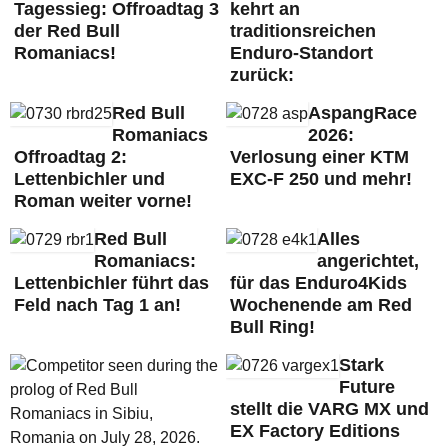
Tagessieg: Offroadtag 3
kehrt an
der Red Bull
traditionsreichen
Romaniacs!
Enduro-Standort
zurück:
Red Bull
AspangRace
Romaniacs
2026:
Offroadtag 2:
Verlosung einer KTM
Lettenbichler und
EXC-F 250 und mehr!
Roman weiter vorne!
Red Bull
Alles
Romaniacs:
angerichtet,
Lettenbichler führt das
für das Enduro4Kids
Feld nach Tag 1 an!
Wochenende am Red
Bull Ring!
Stark
Future
stellt die VARG MX und
EX Factory Editions