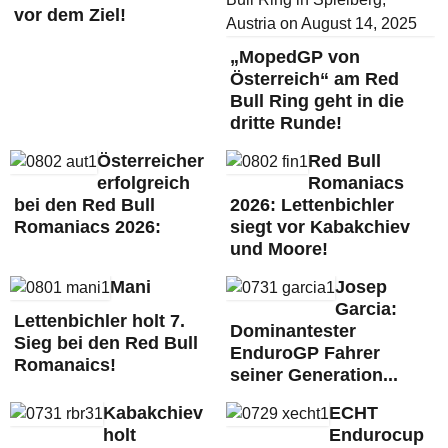
vor dem Ziel!
„MopedGP von
Österreich“ am Red
Bull Ring geht in die
dritte Runde!
Österreicher
Red Bull
erfolgreich
Romaniacs
bei den Red Bull
2026: Lettenbichler
Romaniacs 2026:
siegt vor Kabakchiev
und Moore!
Mani
Josep
Garcia:
Lettenbichler holt 7.
Dominantester
Sieg bei den Red Bull
EnduroGP Fahrer
Romanaics!
seiner Generation...
Kabakchiev
ECHT
holt
Endurocup