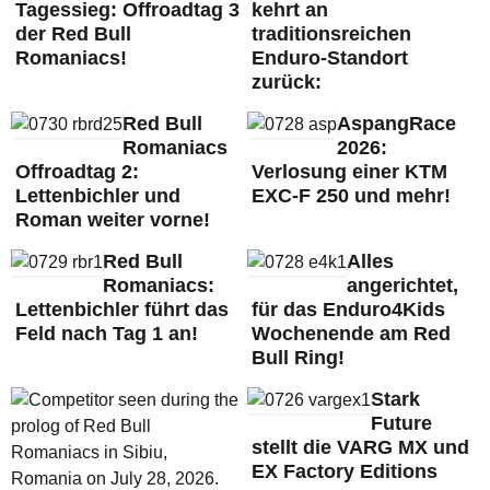
Tagessieg: Offroadtag 3
kehrt an
der Red Bull
traditionsreichen
Romaniacs!
Enduro-Standort
zurück:
Red Bull
AspangRace
Romaniacs
2026:
Offroadtag 2:
Verlosung einer KTM
Lettenbichler und
EXC-F 250 und mehr!
Roman weiter vorne!
Red Bull
Alles
Romaniacs:
angerichtet,
Lettenbichler führt das
für das Enduro4Kids
Feld nach Tag 1 an!
Wochenende am Red
Bull Ring!
Stark
Future
stellt die VARG MX und
EX Factory Editions