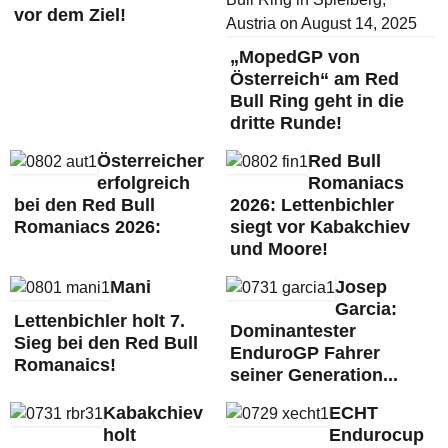
vor dem Ziel!
„MopedGP von
Österreich“ am Red
Bull Ring geht in die
dritte Runde!
Österreicher
Red Bull
erfolgreich
Romaniacs
bei den Red Bull
2026: Lettenbichler
Romaniacs 2026:
siegt vor Kabakchiev
und Moore!
Mani
Josep
Garcia:
Lettenbichler holt 7.
Dominantester
Sieg bei den Red Bull
EnduroGP Fahrer
Romanaics!
seiner Generation...
Kabakchiev
ECHT
holt
Endurocup