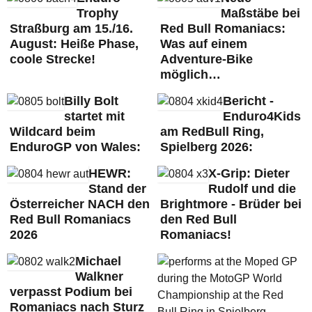
Trophy
Maßstäbe bei
Straßburg am 15./16.
Red Bull Romaniacs:
August: Heiße Phase,
Was auf einem
coole Strecke!
Adventure-Bike
möglich…
Billy Bolt
Bericht -
startet mit
Enduro4Kids
Wildcard beim
am RedBull Ring,
EnduroGP von Wales:
Spielberg 2026:
HEWR:
X-Grip: Dieter
Stand der
Rudolf und die
Österreicher NACH den
Brightmore - Brüder bei
Red Bull Romaniacs
den Red Bull
2026
Romaniacs!
Michael
Walkner
verpasst Podium bei
Romaniacs nach Sturz