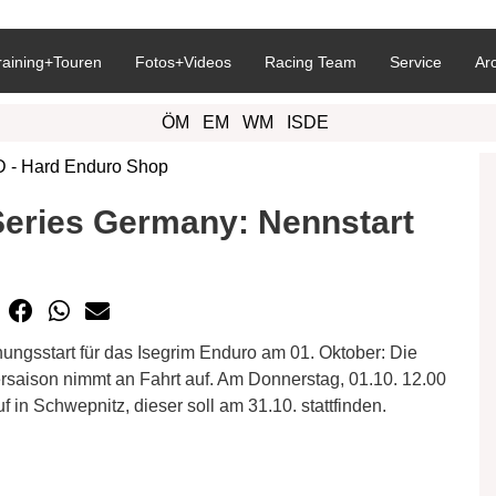
raining+Touren
Fotos+Videos
Racing Team
Service
Ar
ÖM
EM
WM
ISDE
ries Germany: Nennstart
sstart für das Isegrim Enduro am 01. Oktober: Die
ison nimmt an Fahrt auf. Am Donnerstag, 01.10. 12.00
 in Schwepnitz, dieser soll am 31.10. stattfinden.