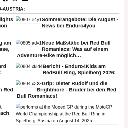
-AUSTRIA:
lights
Sommerangebote: Die August -
ion
News bei Enduro4you
rg am
Neue Maßstäbe bei Red Bull
ase,
Romaniacs: Was auf einem
Adventure-Bike möglich…
ard
Bericht - Enduro4Kids am
:
RedBull Ring, Spielberg 2026:
X-Grip: Dieter Rudolf und die
n Red
Brightmore - Brüder bei den Red
Bull Romaniacs!
t
nach