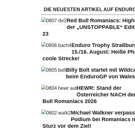
DIE NEUESTEN ARTIKEL AUF ENDURO
Red Bull Romaniacs: High
der „UNSTOPPABLE“ Edit
23
Enduro Trophy Straßbu
15./16. August: Heiße Ph
coole Strecke!
Billy Bolt startet mit Wildc
beim EnduroGP von Wales
HEWR: Stand der
Österreicher NACH de
Bull Romaniacs 2026
Michael Walkner verpass
Podium bei Romaniacs 
Sturz vor dem Ziel!