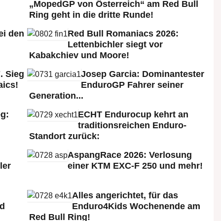
„MopedGP von Österreich“ am Red Bull
Ring geht in die dritte Runde!
ei den
Red Bull Romaniacs 2026:
:
Lettenbichler siegt vor
Kabakchiev und Moore!
. Sieg
Josep Garcia: Dominantester
aics!
EnduroGP Fahrer seiner
Generation...
g:
ECHT Endurocup kehrt an
traditionsreichen Enduro-
Standort zurück:
AspangRace 2026: Verlosung
ler
einer KTM EXC-F 250 und mehr!
Alles angerichtet, für das
ld
Enduro4Kids Wochenende am
Red Bull Ring!