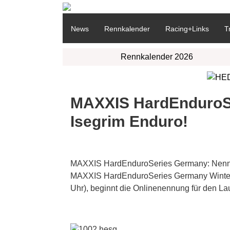
News
Rennkalender
Racing+Links
T
Rennkalender 2026
MAXXIS HardEnduroSe
Isegrim Enduro!
MAXXIS HardEnduroSeries Germany: Nennung
MAXXIS HardEnduroSeries Germany Wintersa
Uhr), beginnt die Onlinenennung für den Lauf