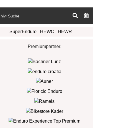
chiv+Suche
SuperEnduro
HEWC
HEWR
Premiumpartner: