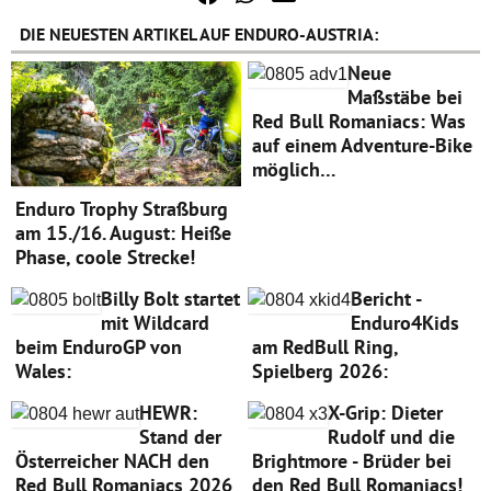
DIE NEUESTEN ARTIKEL AUF ENDURO-AUSTRIA:
Neue
Maßstäbe bei
Red Bull Romaniacs: Was
auf einem Adventure-Bike
möglich…
Enduro Trophy Straßburg
am 15./16. August: Heiße
Phase, coole Strecke!
Billy Bolt startet
Bericht -
mit Wildcard
Enduro4Kids
beim EnduroGP von
am RedBull Ring,
Wales:
Spielberg 2026:
HEWR:
X-Grip: Dieter
Stand der
Rudolf und die
Österreicher NACH den
Brightmore - Brüder bei
Red Bull Romaniacs 2026
den Red Bull Romaniacs!