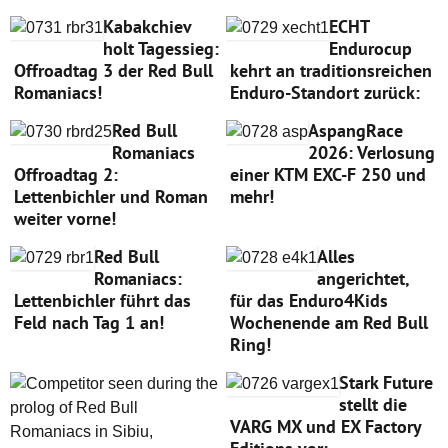
Kabakchiev
ECHT
holt Tagessieg:
Endurocup
Offroadtag 3 der Red Bull
kehrt an traditionsreichen
Romaniacs!
Enduro-Standort zurück:
Red Bull
AspangRace
Romaniacs
2026: Verlosung
Offroadtag 2:
einer KTM EXC-F 250 und
Lettenbichler und Roman
mehr!
weiter vorne!
Red Bull
Alles
Romaniacs:
angerichtet,
Lettenbichler führt das
für das Enduro4Kids
Feld nach Tag 1 an!
Wochenende am Red Bull
Ring!
Stark Future
stellt die
VARG MX und EX Factory