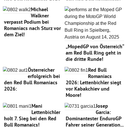
Michael
Walkner
verpasst Podium bei
Romaniacs nach Sturz vor
dem Ziel!
„MopedGP von Österreich“
am Red Bull Ring geht in
die dritte Runde!
Österreicher
Red Bull
erfolgreich bei
Romaniacs
den Red Bull Romaniacs
2026: Lettenbichler siegt
2026:
vor Kabakchiev und
Moore!
Mani
Josep
Lettenbichler
Garcia:
holt 7. Sieg bei den Red
Dominantester EnduroGP
Bull Romanaics!
Fahrer seiner Generation...