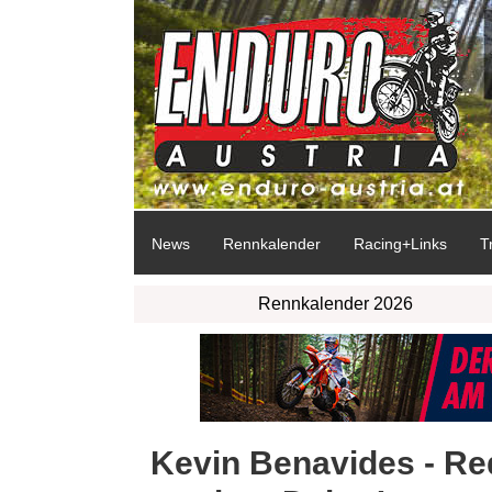
News
Rennkalender
Racing+Links
T
Rennkalender 2026
Kevin Benavides - Re