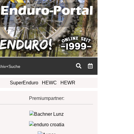
chiv+Suche
SuperEnduro
HEWC
HEWR
Premiumpartner: