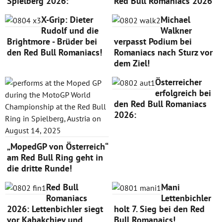
Spielberg 2026:
Red Bull Romaniacs 2026
X-Grip: Dieter
Michael
Rudolf und die
Walkner
Brightmore - Brüder bei
verpasst Podium bei
den Red Bull Romaniacs!
Romaniacs nach Sturz vor
dem Ziel!
Österreicher
erfolgreich bei
den Red Bull Romaniacs
2026:
„MopedGP von Österreich“
am Red Bull Ring geht in
die dritte Runde!
Red Bull
Mani
Romaniacs
Lettenbichler
2026: Lettenbichler siegt
holt 7. Sieg bei den Red
vor Kabakchiev und
Bull Romanaics!