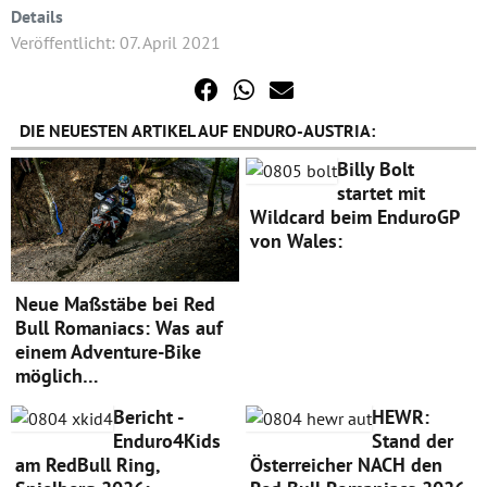
Details
Veröffentlicht: 07. April 2021
DIE NEUESTEN ARTIKEL AUF ENDURO-AUSTRIA:
Billy Bolt
startet mit
Wildcard beim EnduroGP
von Wales:
Neue Maßstäbe bei Red
Bull Romaniacs: Was auf
einem Adventure-Bike
möglich…
Bericht -
HEWR:
Enduro4Kids
Stand der
am RedBull Ring,
Österreicher NACH den