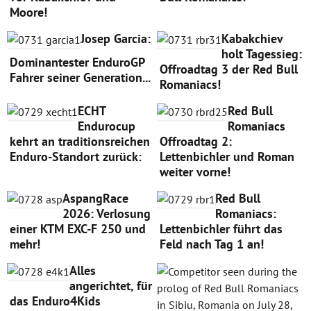
Moore!
Josep Garcia:
Kabakchiev
holt Tagessieg:
Dominantester EnduroGP
Offroadtag 3 der Red Bull
Fahrer seiner Generation...
Romaniacs!
ECHT
Red Bull
Endurocup
Romaniacs
kehrt an traditionsreichen
Offroadtag 2:
Enduro-Standort zurück:
Lettenbichler und Roman
weiter vorne!
AspangRace
Red Bull
2026: Verlosung
Romaniacs:
einer KTM EXC-F 250 und
Lettenbichler führt das
mehr!
Feld nach Tag 1 an!
Alles
angerichtet, für
das Enduro4Kids