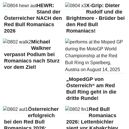
HEWR:
X-Grip: Dieter
Stand der
Rudolf und die
Österreicher NACH den
Brightmore - Brüder bei
Red Bull Romaniacs
den Red Bull
2026
Romaniacs!
Michael
Walkner
verpasst Podium bei
Romaniacs nach Sturz
vor dem Ziel!
„MopedGP von
Österreich“ am Red
Bull Ring geht in die
dritte Runde!
Österreicher
Red Bull
erfolgreich
Romaniacs
bei den Red Bull
2026: Lettenbichler
Romaniacs 2026:
siegt vor Kabakchiev