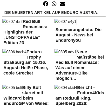
DIE NEUESTEN ARTIKEL AUF ENDURO-AUSTRIA:
Red Bull
Romaniacs:
Sommerangebote: Die
Highlights der
August - News bei
„UNSTOPPABLE“
Enduro4you
Edition 23
Enduro
Neue
Trophy
Maßstäbe bei
Straßburg am 15./16.
Red Bull Romaniacs:
August: Heiße Phase,
Was auf einem
coole Strecke!
Adventure-Bike
möglich…
Billy Bolt
Bericht -
startet mit
Enduro4Kids
Wildcard beim
am RedBull Ring,
EnduroGP von Wales:
Spielberg 2026: