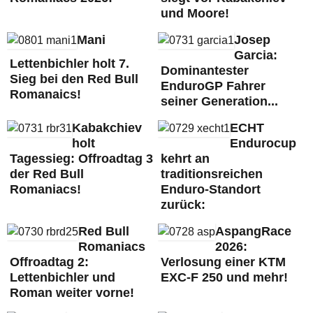
und Moore!
Mani
Josep
Garcia:
Lettenbichler holt 7.
Dominantester
Sieg bei den Red Bull
EnduroGP Fahrer
Romanaics!
seiner Generation...
Kabakchiev
ECHT
holt
Endurocup
Tagessieg: Offroadtag 3
kehrt an
der Red Bull
traditionsreichen
Romaniacs!
Enduro-Standort
zurück:
Red Bull
AspangRace
Romaniacs
2026:
Offroadtag 2:
Verlosung einer KTM
Lettenbichler und
EXC-F 250 und mehr!
Roman weiter vorne!