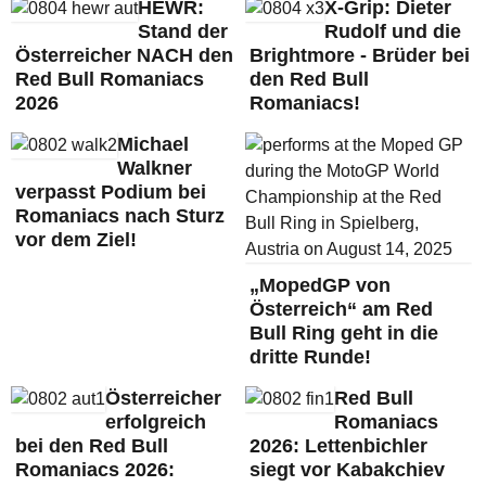
HEWR:
X-Grip: Dieter
Stand der
Rudolf und die
Österreicher NACH den
Brightmore - Brüder bei
Red Bull Romaniacs
den Red Bull
2026
Romaniacs!
Michael
Walkner
verpasst Podium bei
Romaniacs nach Sturz
vor dem Ziel!
„MopedGP von
Österreich“ am Red
Bull Ring geht in die
dritte Runde!
Österreicher
Red Bull
erfolgreich
Romaniacs
bei den Red Bull
2026: Lettenbichler
Romaniacs 2026:
siegt vor Kabakchiev