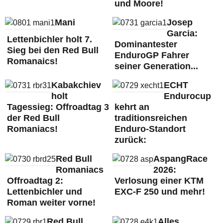
und Moore!
Mani
Josep
Garcia:
Lettenbichler holt 7.
Dominantester
Sieg bei den Red Bull
EnduroGP Fahrer
Romanaics!
seiner Generation...
Kabakchiev
ECHT
holt
Endurocup
Tagessieg: Offroadtag 3
kehrt an
der Red Bull
traditionsreichen
Romaniacs!
Enduro-Standort
zurück:
Red Bull
AspangRace
Romaniacs
2026:
Offroadtag 2:
Verlosung einer KTM
Lettenbichler und
EXC-F 250 und mehr!
Roman weiter vorne!
Red Bull
Alles