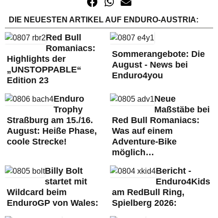
DIE NEUESTEN ARTIKEL AUF ENDURO-AUSTRIA:
Red Bull
Romaniacs:
Sommerangebote: Die
Highlights der
August - News bei
„UNSTOPPABLE“
Enduro4you
Edition 23
Enduro
Neue
Trophy
Maßstäbe bei
Straßburg am 15./16.
Red Bull Romaniacs:
August: Heiße Phase,
Was auf einem
coole Strecke!
Adventure-Bike
möglich…
Billy Bolt
Bericht -
startet mit
Enduro4Kids
Wildcard beim
am RedBull Ring,
EnduroGP von Wales:
Spielberg 2026: