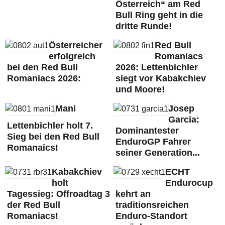
Österreich“ am Red
Bull Ring geht in die
dritte Runde!
Österreicher
Red Bull
erfolgreich
Romaniacs
bei den Red Bull
2026: Lettenbichler
Romaniacs 2026:
siegt vor Kabakchiev
und Moore!
Mani
Josep
Garcia:
Lettenbichler holt 7.
Dominantester
Sieg bei den Red Bull
EnduroGP Fahrer
Romanaics!
seiner Generation...
Kabakchiev
ECHT
holt
Endurocup
Tagessieg: Offroadtag 3
kehrt an
der Red Bull
traditionsreichen
Romaniacs!
Enduro-Standort