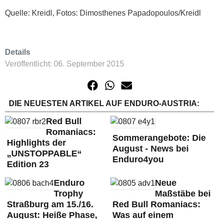
Quelle: Kreidl, Fotos: Dimosthenes Papadopoulos/Kreidl
Details
Veröffentlicht: 06. September 2015
DIE NEUESTEN ARTIKEL AUF ENDURO-AUSTRIA:
Red Bull
Romaniacs:
Sommerangebote: Die
Highlights der
August - News bei
„UNSTOPPABLE“
Enduro4you
Edition 23
Enduro
Neue
Trophy
Maßstäbe bei
Straßburg am 15./16.
Red Bull Romaniacs:
August: Heiße Phase,
Was auf einem