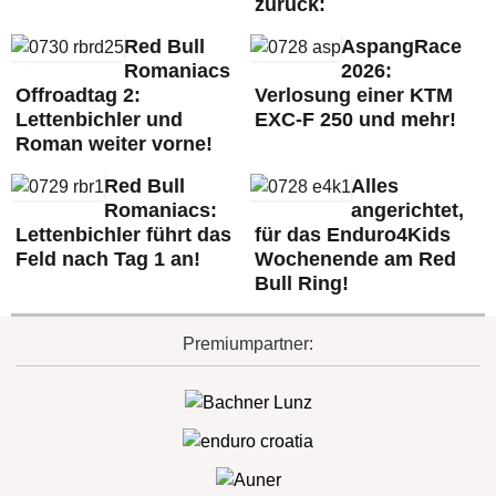
zurück:
Red Bull
AspangRace
Romaniacs
2026:
Offroadtag 2:
Verlosung einer KTM
Lettenbichler und
EXC-F 250 und mehr!
Roman weiter vorne!
Red Bull
Alles
Romaniacs:
angerichtet,
Lettenbichler führt das
für das Enduro4Kids
Feld nach Tag 1 an!
Wochenende am Red
Bull Ring!
Premiumpartner: