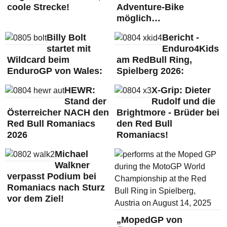
coole Strecke!
Adventure-Bike
möglich…
Billy Bolt
Bericht -
startet mit
Enduro4Kids
Wildcard beim
am RedBull Ring,
EnduroGP von Wales:
Spielberg 2026:
HEWR:
X-Grip: Dieter
Stand der
Rudolf und die
Österreicher NACH den
Brightmore - Brüder bei
Red Bull Romaniacs
den Red Bull
2026
Romaniacs!
Michael
Walkner
verpasst Podium bei
Romaniacs nach Sturz
vor dem Ziel!
„MopedGP von