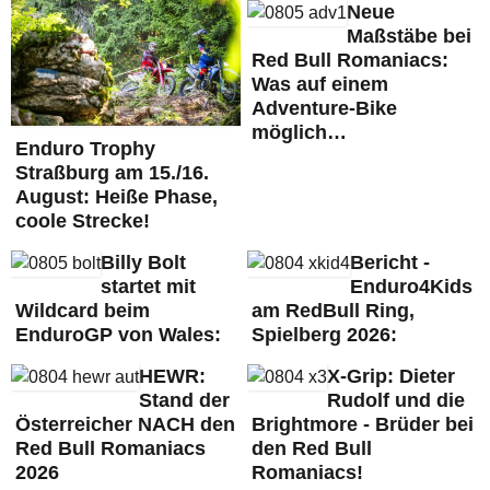
Neue
Maßstäbe bei
Red Bull Romaniacs:
Was auf einem
Adventure-Bike
möglich…
Enduro Trophy
Straßburg am 15./16.
August: Heiße Phase,
coole Strecke!
Billy Bolt
Bericht -
startet mit
Enduro4Kids
Wildcard beim
am RedBull Ring,
EnduroGP von Wales:
Spielberg 2026:
HEWR:
X-Grip: Dieter
Stand der
Rudolf und die
Österreicher NACH den
Brightmore - Brüder bei
Red Bull Romaniacs
den Red Bull
2026
Romaniacs!