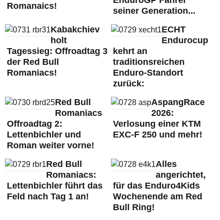
Romanaics!
seiner Generation...
Kabakchiev
ECHT
holt
Endurocup
Tagessieg: Offroadtag 3
kehrt an
der Red Bull
traditionsreichen
Romaniacs!
Enduro-Standort
zurück:
Red Bull
AspangRace
Romaniacs
2026:
Offroadtag 2:
Verlosung einer KTM
Lettenbichler und
EXC-F 250 und mehr!
Roman weiter vorne!
Red Bull
Alles
Romaniacs:
angerichtet,
Lettenbichler führt das
für das Enduro4Kids
Feld nach Tag 1 an!
Wochenende am Red
Bull Ring!