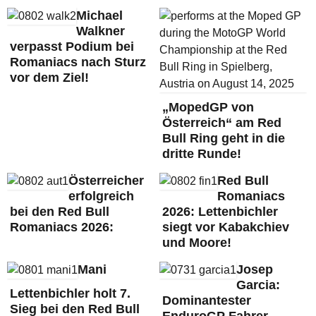
Michael
Walkner
verpasst Podium bei
Romaniacs nach Sturz
vor dem Ziel!
„MopedGP von
Österreich“ am Red
Bull Ring geht in die
dritte Runde!
Österreicher
Red Bull
erfolgreich
Romaniacs
bei den Red Bull
2026: Lettenbichler
Romaniacs 2026:
siegt vor Kabakchiev
und Moore!
Mani
Josep
Garcia:
Lettenbichler holt 7.
Dominantester
Sieg bei den Red Bull
EnduroGP Fahrer