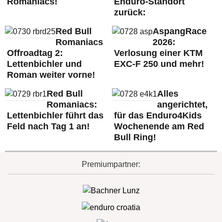
Romaniacs!
Enduro-Standort
zurück:
Red Bull
AspangRace
Romaniacs
2026:
Offroadtag 2:
Verlosung einer KTM
Lettenbichler und
EXC-F 250 und mehr!
Roman weiter vorne!
Red Bull
Alles
Romaniacs:
angerichtet,
Lettenbichler führt das
für das Enduro4Kids
Feld nach Tag 1 an!
Wochenende am Red
Bull Ring!
Premiumpartner: