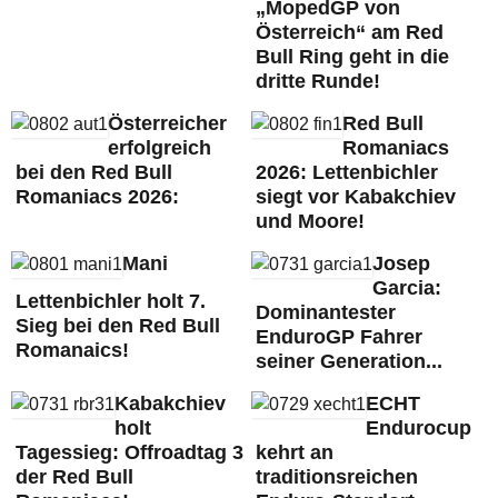
„MopedGP von
Österreich“ am Red
Bull Ring geht in die
dritte Runde!
Österreicher
Red Bull
erfolgreich
Romaniacs
bei den Red Bull
2026: Lettenbichler
Romaniacs 2026:
siegt vor Kabakchiev
und Moore!
Mani
Josep
Garcia:
Lettenbichler holt 7.
Dominantester
Sieg bei den Red Bull
EnduroGP Fahrer
Romanaics!
seiner Generation...
Kabakchiev
ECHT
holt
Endurocup
Tagessieg: Offroadtag 3
kehrt an
der Red Bull
traditionsreichen