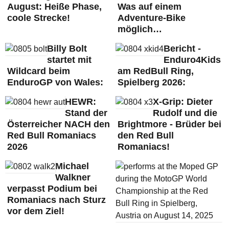
August: Heiße Phase,
Was auf einem
coole Strecke!
Adventure-Bike
möglich…
Billy Bolt
Bericht -
startet mit
Enduro4Kids
Wildcard beim
am RedBull Ring,
EnduroGP von Wales:
Spielberg 2026:
HEWR:
X-Grip: Dieter
Stand der
Rudolf und die
Österreicher NACH den
Brightmore - Brüder bei
Red Bull Romaniacs
den Red Bull
2026
Romaniacs!
Michael
Walkner
verpasst Podium bei
Romaniacs nach Sturz
vor dem Ziel!