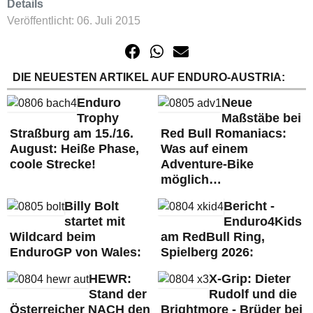
Details
Veröffentlicht: 06. Juli 2015
DIE NEUESTEN ARTIKEL AUF ENDURO-AUSTRIA:
Enduro
Neue
Trophy
Maßstäbe bei
Straßburg am 15./16.
Red Bull Romaniacs:
August: Heiße Phase,
Was auf einem
coole Strecke!
Adventure-Bike
möglich…
Billy Bolt
Bericht -
startet mit
Enduro4Kids
Wildcard beim
am RedBull Ring,
EnduroGP von Wales:
Spielberg 2026:
HEWR:
X-Grip: Dieter
Stand der
Rudolf und die
Österreicher NACH den
Brightmore - Brüder bei