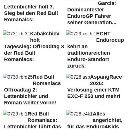
Garcia:
Lettenbichler holt 7.
Dominantester
Sieg bei den Red Bull
EnduroGP Fahrer
Romanaics!
seiner Generation...
Kabakchiev
ECHT
holt
Endurocup
Tagessieg: Offroadtag 3
kehrt an
der Red Bull
traditionsreichen
Romaniacs!
Enduro-Standort
zurück:
Red Bull
AspangRace
Romaniacs
2026:
Offroadtag 2:
Verlosung einer KTM
Lettenbichler und
EXC-F 250 und mehr!
Roman weiter vorne!
Red Bull
Alles
Romaniacs:
angerichtet,
Lettenbichler führt das
für das Enduro4Kids