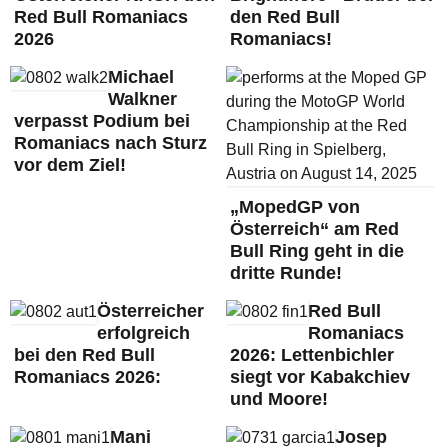
Red Bull Romaniacs
den Red Bull
2026
Romaniacs!
Michael
Walkner
verpasst Podium bei
Romaniacs nach Sturz
vor dem Ziel!
„MopedGP von
Österreich“ am Red
Bull Ring geht in die
dritte Runde!
Österreicher
Red Bull
erfolgreich
Romaniacs
bei den Red Bull
2026: Lettenbichler
Romaniacs 2026:
siegt vor Kabakchiev
und Moore!
Mani
Josep