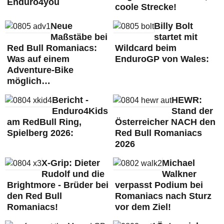
Enduro4you
coole Strecke!
Neue
Billy Bolt
Maßstäbe bei
startet mit
Red Bull Romaniacs:
Wildcard beim
Was auf einem
EnduroGP von Wales:
Adventure-Bike
möglich…
Bericht -
HEWR:
Enduro4Kids
Stand der
am RedBull Ring,
Österreicher NACH den
Spielberg 2026:
Red Bull Romaniacs
2026
X-Grip: Dieter
Michael
Rudolf und die
Walkner
Brightmore - Brüder bei
verpasst Podium bei
den Red Bull
Romaniacs nach Sturz
Romaniacs!
vor dem Ziel!