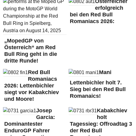
Österreicher
erfolgreich
bei den Red Bull
Romaniacs 2026:
„MopedGP von
Österreich“ am Red
Bull Ring geht in die
dritte Runde!
Red Bull
Mani
Romaniacs
Lettenbichler holt 7.
2026: Lettenbichler
Sieg bei den Red Bull
siegt vor Kabakchiev
Romanaics!
und Moore!
Josep
Kabakchiev
Garcia:
holt
Dominantester
Tagessieg: Offroadtag 3
EnduroGP Fahrer
der Red Bull