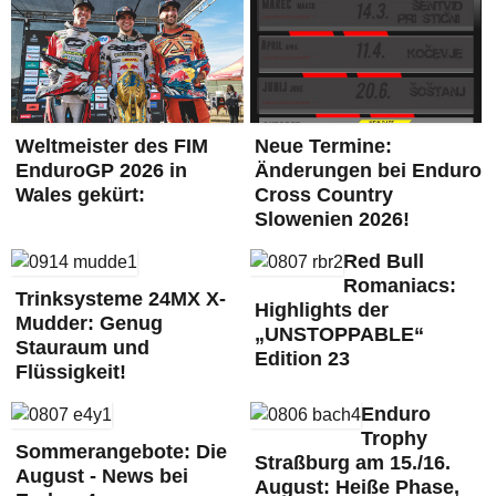
Weltmeister des FIM
Neue Termine:
EnduroGP 2026 in
Änderungen bei Enduro
Wales gekürt:
Cross Country
Slowenien 2026!
Red Bull
Romaniacs:
Trinksysteme 24MX X-
Highlights der
Mudder: Genug
„UNSTOPPABLE“
Stauraum und
Edition 23
Flüssigkeit!
Enduro
Trophy
Sommerangebote: Die
Straßburg am 15./16.
August - News bei
August: Heiße Phase,