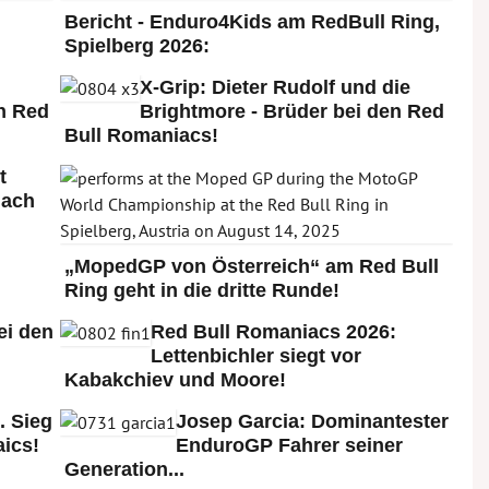
Bericht - Enduro4Kids am RedBull Ring,
Spielberg 2026:
X-Grip: Dieter Rudolf und die
n Red
Brightmore - Brüder bei den Red
Bull Romaniacs!
t
nach
„MopedGP von Österreich“ am Red Bull
Ring geht in die dritte Runde!
ei den
Red Bull Romaniacs 2026:
:
Lettenbichler siegt vor
Kabakchiev und Moore!
. Sieg
Josep Garcia: Dominantester
ics!
EnduroGP Fahrer seiner
Generation...