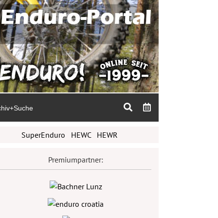
chiv+Suche
SuperEnduro
HEWC
HEWR
Premiumpartner: