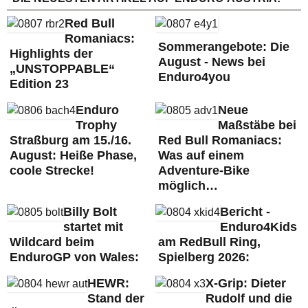
Red Bull
Romaniacs:
Sommerangebote: Die
Highlights der
August - News bei
„UNSTOPPABLE“
Enduro4you
Edition 23
Enduro
Neue
Trophy
Maßstäbe bei
Straßburg am 15./16.
Red Bull Romaniacs:
August: Heiße Phase,
Was auf einem
coole Strecke!
Adventure-Bike
möglich…
Billy Bolt
Bericht -
startet mit
Enduro4Kids
Wildcard beim
am RedBull Ring,
EnduroGP von Wales:
Spielberg 2026:
HEWR:
X-Grip: Dieter
Stand der
Rudolf und die