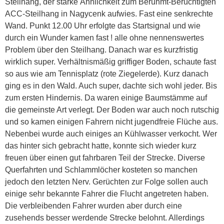
Steilhang, der starke Ähnlichkeit zum Berühmt-Berüchtigten
ACC-Steilhang in Nagycenk aufwies. Fast eine senkrechte
Wand. Punkt 12.00 Uhr erfolgte das Startsignal und wie
durch ein Wunder kamen fast ! alle ohne nennenswertes
Problem über den Steilhang. Danach war es kurzfristig
wirklich super. Verhältnismäßig griffiger Boden, schaute fast
so aus wie am Tennisplatz (rote Ziegelerde). Kurz danach
ging es in den Wald. Auch super, dachte sich wohl jeder. Bis
zum ersten Hindernis. Da waren einige Baumstämme auf
die gemeinste Art verlegt. Der Boden war auch noch rutschig
und so kamen einigen Fahrern nicht jugendfreie Flüche aus.
Nebenbei wurde auch einiges an Kühlwasser verkocht. Wer
das hinter sich gebracht hatte, konnte sich wieder kurz
freuen über einen gut fahrbaren Teil der Strecke. Diverse
Querfahrten und Schlammlöcher kosteten so manchen
jedoch den letzten Nerv. Gerüchten zur Folge sollen auch
einige sehr bekannte Fahrer die Flucht angetreten haben.
Die verbleibenden Fahrer wurden aber durch eine
zusehends besser werdende Strecke belohnt. Allerdings