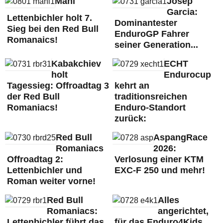
Mani
Josep
Garcia:
Lettenbichler holt 7.
Dominantester
Sieg bei den Red Bull
EnduroGP Fahrer
Romanaics!
seiner Generation...
Kabakchiev
ECHT
holt
Endurocup
Tagessieg: Offroadtag 3
kehrt an
der Red Bull
traditionsreichen
Romaniacs!
Enduro-Standort
zurück:
Red Bull
AspangRace
Romaniacs
2026:
Offroadtag 2:
Verlosung einer KTM
Lettenbichler und
EXC-F 250 und mehr!
Roman weiter vorne!
Red Bull
Alles
Romaniacs:
angerichtet,
Lettenbichler führt das
für das Enduro4Kids