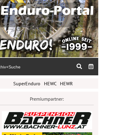
chiv+Suche
SuperEnduro
HEWC
HEWR
Premiumpartner: