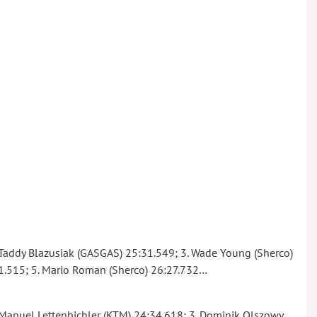
2. Taddy Blazusiak (GASGAS) 25:31.549; 3. Wade Young (Sherco)
11.515; 5. Mario Roman (Sherco) 26:27.732…
2. Manuel Lettenbichler (KTM) 24:34.618; 3. Dominik Olszowy