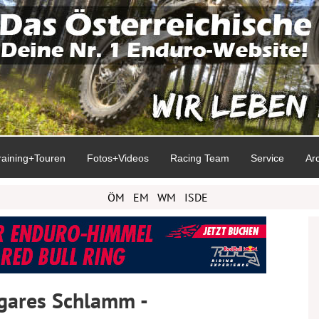
raining+Touren
Fotos+Videos
Racing Team
Service
Ar
ÖM
EM
WM
ISDE
agares Schlamm -