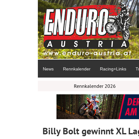
News
Rennkalender
Racing+Links
T
Rennkalender 2026
Billy Bolt gewinnt XL L