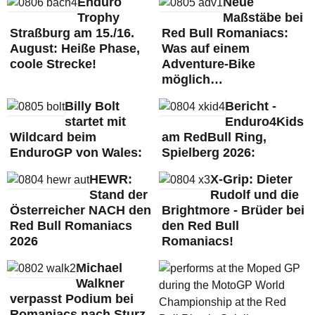
Enduro
Neue
Trophy
Maßstäbe bei
Straßburg am 15./16.
Red Bull Romaniacs:
August: Heiße Phase,
Was auf einem
coole Strecke!
Adventure-Bike
möglich…
Billy Bolt
Bericht -
startet mit
Enduro4Kids
Wildcard beim
am RedBull Ring,
EnduroGP von Wales:
Spielberg 2026:
HEWR:
X-Grip: Dieter
Stand der
Rudolf und die
Österreicher NACH den
Brightmore - Brüder bei
Red Bull Romaniacs
den Red Bull
2026
Romaniacs!
Michael
Walkner
verpasst Podium bei
Romaniacs nach Sturz