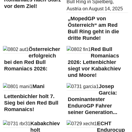
vor dem Ziel!
„MopedGP von
Österreich“ am Red
Bull Ring geht in die
dritte Runde!
Österreicher
Red Bull
erfolgreich
Romaniacs
bei den Red Bull
2026: Lettenbichler
Romaniacs 2026:
siegt vor Kabakchiev
und Moore!
Mani
Josep
Garcia:
Lettenbichler holt 7.
Dominantester
Sieg bei den Red Bull
EnduroGP Fahrer
Romanaics!
seiner Generation...
Kabakchiev
ECHT
holt
Endurocup