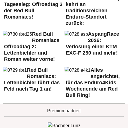
Tagessieg: Offroadtag 3
kehrt an
der Red Bull
traditionsreichen
Romaniacs!
Enduro-Standort
zurück:
Red Bull
AspangRace
Romaniacs
2026:
Offroadtag 2:
Verlosung einer KTM
Lettenbichler und
EXC-F 250 und mehr!
Roman weiter vorne!
Red Bull
Alles
Romaniacs:
angerichtet,
Lettenbichler führt das
für das Enduro4Kids
Feld nach Tag 1 an!
Wochenende am Red
Bull Ring!
Premiumpartner: