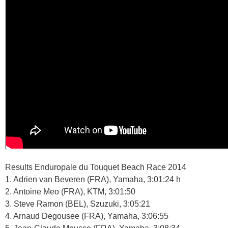
Results Enduropale du Touquet Beach Race 2014
1. Adrien van Beveren (FRA), Yamaha, 3:01:24 h
2. Antoine Meo (FRA), KTM, 3:01:50
3. Steve Ramon (BEL), Szuzuki, 3:05:21
4. Arnaud Degousee (FRA), Yamaha, 3:06:55