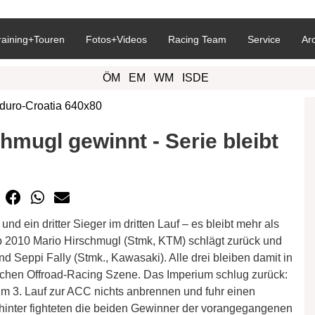
raining+Touren
Fotos+Videos
Racing Team
Service
Ar
ÖM
EM
WM
ISDE
mugl gewinnt - Serie bleibt
d ein dritter Sieger im dritten Lauf – es bleibt mehr als
2010 Mario Hirschmugl (Stmk, KTM) schlägt zurück und
d Seppi Fally (Stmk., Kawasaki). Alle drei bleiben damit in
ischen Offroad-Racing Szene. Das Imperium schlug zurück:
 im 3. Lauf zur ACC nichts anbrennen und fuhr einen
hinter fighteten die beiden Gewinner der vorangegangenen