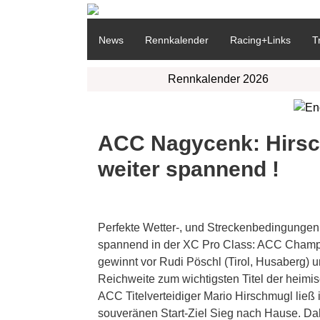
News
Rennkalender
Racing+Links
T
Rennkalender 2026
ACC Nagycenk: Hirsch
weiter spannend !
Perfekte Wetter-, und Streckenbedingungen un
spannend in der XC Pro Class: ACC Champ 
gewinnt vor Rudi Pöschl (Tirol, Husaberg) un
Reichweite zum wichtigsten Titel der heim
ACC Titelverteidiger Mario Hirschmugl ließ
souveränen Start-Ziel Sieg nach Hause. Da