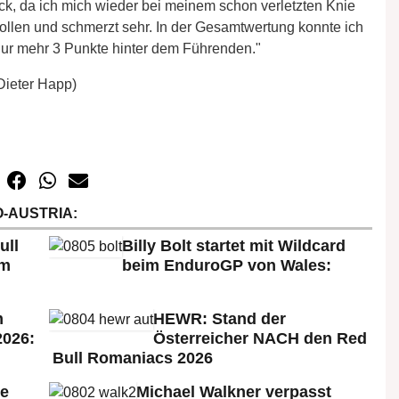
ck, da ich mich wieder bei meinem schon verletzten Knie
ollen und schmerzt sehr. In der Gesamtwertung konnte ich
 nur mehr 3 Punkte hinter dem Führenden."
Dieter Happ)
-AUSTRIA:
ull
Billy Bolt startet mit Wildcard
em
beim EnduroGP von Wales:
m
HEWR: Stand der
2026:
Österreicher NACH den Red
Bull Romaniacs 2026
ie
Michael Walkner verpasst