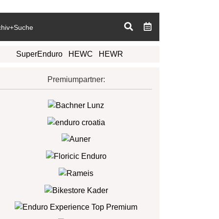
chiv+Suche
SuperEnduro
HEWC
HEWR
Premiumpartner: