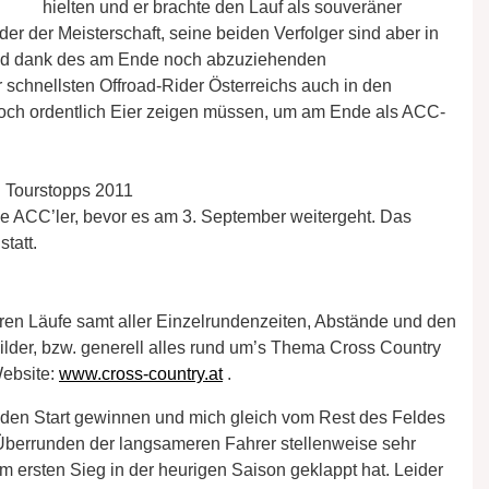
hielten und er brachte den Lauf als souveräner
der der Meisterschaft, seine beiden Verfolger sind aber in
 und dank des am Ende noch abzuziehenden
r schnellsten Offroad-Rider Österreichs auch in den
och ordentlich Eier zeigen müssen, um am Ende als ACC-
 Tourstopps 2011
le ACC’ler, bevor es am 3. September weitergeht. Das
tatt.
iteren Läufe samt aller Einzelrundenzeiten, Abstände und den
 Bilder, bzw. generell alles rund um’s Thema Cross Country
Website:
www.cross-country.at
.
 den Start gewinnen und mich gleich vom Rest des Feldes
Überrunden der langsameren Fahrer stellenweise sehr
dem ersten Sieg in der heurigen Saison geklappt hat. Leider