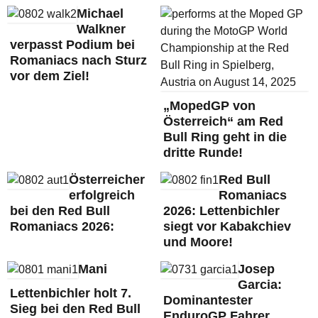
Michael
Walkner
verpasst Podium bei
Romaniacs nach Sturz
vor dem Ziel!
„MopedGP von
Österreich“ am Red
Bull Ring geht in die
dritte Runde!
Österreicher
Red Bull
erfolgreich
Romaniacs
bei den Red Bull
2026: Lettenbichler
Romaniacs 2026:
siegt vor Kabakchiev
und Moore!
Mani
Josep
Garcia:
Lettenbichler holt 7.
Dominantester
Sieg bei den Red Bull
EnduroGP Fahrer