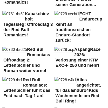
Romanaics!
seiner Generation...
Kabakchiev
ECHT
holt
Endurocup
Tagessieg: Offroadtag 3
kehrt an
der Red Bull
traditionsreichen
Romaniacs!
Enduro-Standort
zurück:
Red Bull
AspangRace
Romaniacs
2026:
Offroadtag 2:
Verlosung einer KTM
Lettenbichler und
EXC-F 250 und mehr!
Roman weiter vorne!
Red Bull
Alles
Romaniacs:
angerichtet,
Lettenbichler führt das
für das Enduro4Kids
Feld nach Tag 1 an!
Wochenende am Red
Bull Ring!