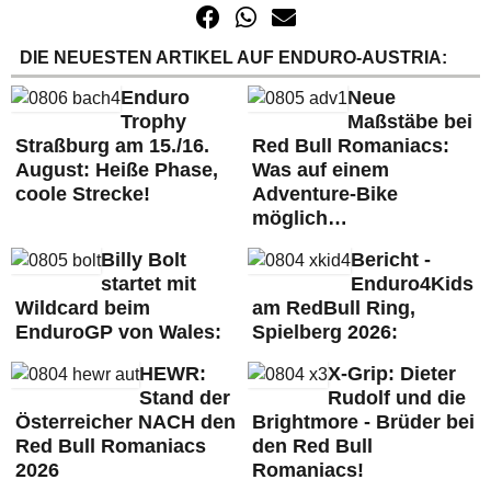
DIE NEUESTEN ARTIKEL AUF ENDURO-AUSTRIA:
Enduro
Neue
Trophy
Maßstäbe bei
Straßburg am 15./16.
Red Bull Romaniacs:
August: Heiße Phase,
Was auf einem
coole Strecke!
Adventure-Bike
möglich…
Billy Bolt
Bericht -
startet mit
Enduro4Kids
Wildcard beim
am RedBull Ring,
EnduroGP von Wales:
Spielberg 2026:
HEWR:
X-Grip: Dieter
Stand der
Rudolf und die
Österreicher NACH den
Brightmore - Brüder bei
Red Bull Romaniacs
den Red Bull
2026
Romaniacs!