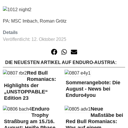
PA: MSC Imbach, Roman Grötz
Details
Veröffentlicht: 12. Oktober 2025
DIE NEUESTEN ARTIKEL AUF ENDURO-AUSTRIA:
Red Bull
Romaniacs:
Sommerangebote: Die
Highlights der
August - News bei
„UNSTOPPABLE“
Enduro4you
Edition 23
Enduro
Neue
Trophy
Maßstäbe bei
Straßburg am 15./16.
Red Bull Romaniacs:
August: Heiße Phase,
Was auf einem