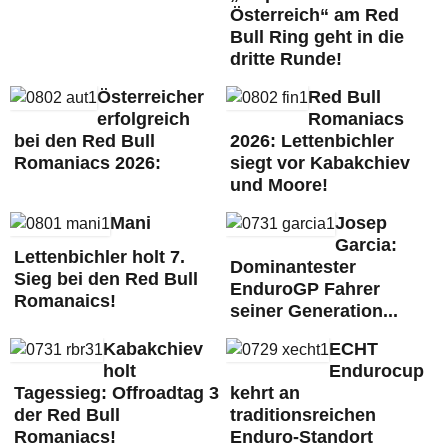
Österreich“ am Red
Bull Ring geht in die
dritte Runde!
Österreicher
Red Bull
erfolgreich
Romaniacs
bei den Red Bull
2026: Lettenbichler
Romaniacs 2026:
siegt vor Kabakchiev
und Moore!
Mani
Josep
Garcia:
Lettenbichler holt 7.
Dominantester
Sieg bei den Red Bull
EnduroGP Fahrer
Romanaics!
seiner Generation...
Kabakchiev
ECHT
holt
Endurocup
Tagessieg: Offroadtag 3
kehrt an
der Red Bull
traditionsreichen
Romaniacs!
Enduro-Standort