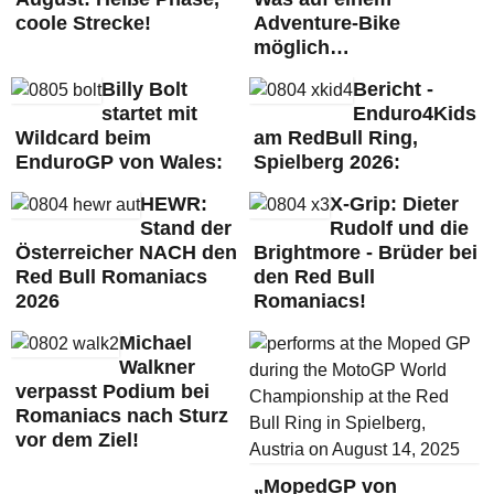
coole Strecke!
Adventure-Bike
möglich…
Billy Bolt
Bericht -
startet mit
Enduro4Kids
Wildcard beim
am RedBull Ring,
EnduroGP von Wales:
Spielberg 2026:
HEWR:
X-Grip: Dieter
Stand der
Rudolf und die
Österreicher NACH den
Brightmore - Brüder bei
Red Bull Romaniacs
den Red Bull
2026
Romaniacs!
Michael
Walkner
verpasst Podium bei
Romaniacs nach Sturz
vor dem Ziel!
„MopedGP von