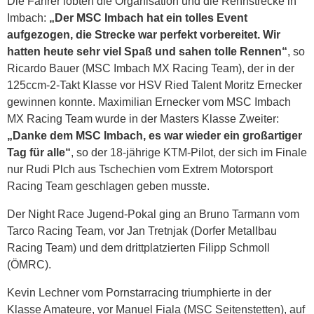
Die Fahrer lobten die Organisation und die Rennstrecke in
Imbach:
„Der MSC Imbach hat ein tolles Event
aufgezogen, die Strecke war perfekt vorbereitet. Wir
hatten heute sehr viel Spaß und sahen tolle Rennen“
, so
Ricardo Bauer (MSC Imbach MX Racing Team), der in der
125ccm-2-Takt Klasse vor HSV Ried Talent Moritz Ernecker
gewinnen konnte. Maximilian Ernecker vom MSC Imbach
MX Racing Team wurde in der Masters Klasse Zweiter:
„Danke dem MSC Imbach, es war wieder ein großartiger
Tag für alle“
, so der 18-jährige KTM-Pilot, der sich im Finale
nur Rudi Plch aus Tschechien vom Extrem Motorsport
Racing Team geschlagen geben musste.
Der Night Race Jugend-Pokal ging an Bruno Tarmann vom
Tarco Racing Team, vor Jan Tretnjak (Dorfer Metallbau
Racing Team) und dem drittplatzierten Filipp Schmoll
(ÖMRC).
Kevin Lechner vom Pornstarracing triumphierte in der
Klasse Amateure, vor Manuel Fiala (MSC Seitenstetten), auf