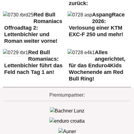
zurück:
Red Bull
AspangRace
Romaniacs
2026:
Offroadtag 2:
Verlosung einer KTM
Lettenbichler und
EXC-F 250 und mehr!
Roman weiter vorne!
Red Bull
Alles
Romaniacs:
angerichtet,
Lettenbichler führt das
für das Enduro4Kids
Feld nach Tag 1 an!
Wochenende am Red
Bull Ring!
Premiumpartner: