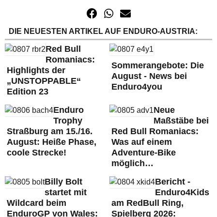
DIE NEUESTEN ARTIKEL AUF ENDURO-AUSTRIA:
Red Bull
Romaniacs:
Sommerangebote: Die
Highlights der
August - News bei
„UNSTOPPABLE“
Enduro4you
Edition 23
Enduro
Neue
Trophy
Maßstäbe bei
Straßburg am 15./16.
Red Bull Romaniacs:
August: Heiße Phase,
Was auf einem
coole Strecke!
Adventure-Bike
möglich…
Billy Bolt
Bericht -
startet mit
Enduro4Kids
Wildcard beim
am RedBull Ring,
EnduroGP von Wales:
Spielberg 2026: