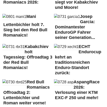
Romaniacs 2026:
siegt vor Kabakchiev
und Moore!
Mani
Josep
Garcia:
Lettenbichler holt 7.
Dominantester
Sieg bei den Red Bull
EnduroGP Fahrer
Romanaics!
seiner Generation...
Kabakchiev
ECHT
holt
Endurocup
Tagessieg: Offroadtag 3
kehrt an
der Red Bull
traditionsreichen
Romaniacs!
Enduro-Standort
zurück:
Red Bull
AspangRace
Romaniacs
2026:
Offroadtag 2:
Verlosung einer KTM
Lettenbichler und
EXC-F 250 und mehr!
Roman weiter vorne!