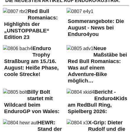
DIE NEUESTEN ARTIKEL AUF ENDURO-AUSTRIA:
Red Bull
Romaniacs:
Sommerangebote: Die
Highlights der
August - News bei
„UNSTOPPABLE“
Enduro4you
Edition 23
Enduro
Neue
Trophy
Maßstäbe bei
Straßburg am 15./16.
Red Bull Romaniacs:
August: Heiße Phase,
Was auf einem
coole Strecke!
Adventure-Bike
möglich…
Billy Bolt
Bericht -
startet mit
Enduro4Kids
Wildcard beim
am RedBull Ring,
EnduroGP von Wales:
Spielberg 2026:
HEWR:
X-Grip: Dieter
Stand der
Rudolf und die