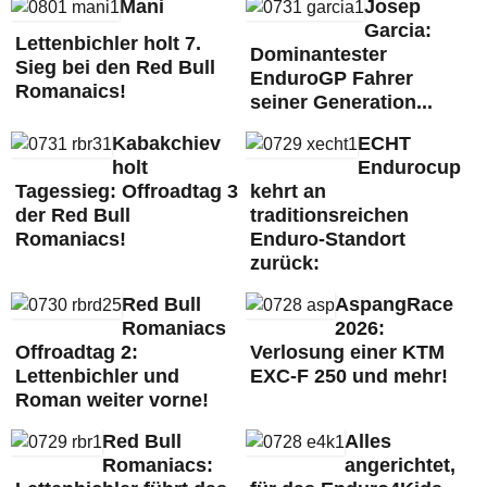
Mani
Josep
Garcia:
Lettenbichler holt 7.
Dominantester
Sieg bei den Red Bull
EnduroGP Fahrer
Romanaics!
seiner Generation...
Kabakchiev
ECHT
holt
Endurocup
Tagessieg: Offroadtag 3
kehrt an
der Red Bull
traditionsreichen
Romaniacs!
Enduro-Standort
zurück:
Red Bull
AspangRace
Romaniacs
2026:
Offroadtag 2:
Verlosung einer KTM
Lettenbichler und
EXC-F 250 und mehr!
Roman weiter vorne!
Red Bull
Alles
Romaniacs:
angerichtet,