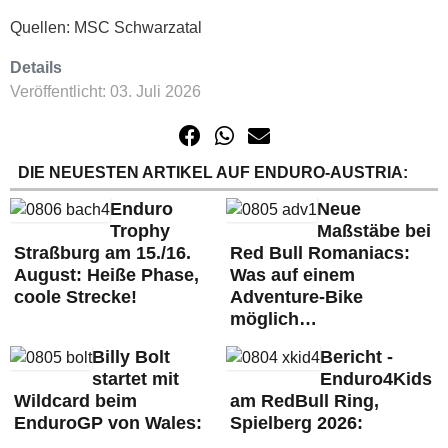
Quellen: MSC Schwarzatal
Details
Veröffentlicht: 03. Juli 2026
DIE NEUESTEN ARTIKEL AUF ENDURO-AUSTRIA:
Enduro
Neue
Trophy
Maßstäbe bei
Straßburg am 15./16.
Red Bull Romaniacs:
August: Heiße Phase,
Was auf einem
coole Strecke!
Adventure-Bike
möglich…
Billy Bolt
Bericht -
startet mit
Enduro4Kids
Wildcard beim
am RedBull Ring,
EnduroGP von Wales:
Spielberg 2026: