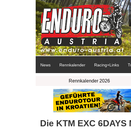
News
Rennkalender
Racing+Links
T
Rennkalender 2026
Die KTM EXC 6DAYS M