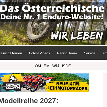
raining+Touren
Fotos+Videos
Racing Team
Service
Ar
ÖM
EM
WM
ISDE
odellreihe 2027: