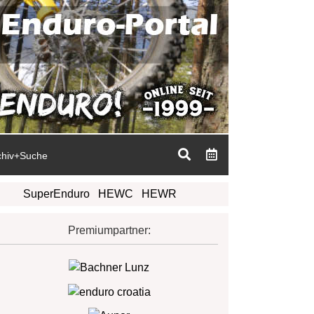
chiv+Suche
SuperEnduro
HEWC
HEWR
Premiumpartner: