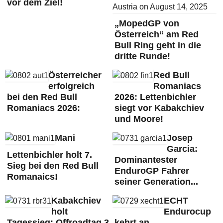
vor dem Ziel!
„MopedGP von
Österreich“ am Red
Bull Ring geht in die
dritte Runde!
Österreicher
Red Bull
erfolgreich
Romaniacs
bei den Red Bull
2026: Lettenbichler
Romaniacs 2026:
siegt vor Kabakchiev
und Moore!
Mani
Josep
Garcia:
Lettenbichler holt 7.
Dominantester
Sieg bei den Red Bull
EnduroGP Fahrer
Romanaics!
seiner Generation...
Kabakchiev
ECHT
holt
Endurocup
Tagessieg: Offroadtag 3
kehrt an