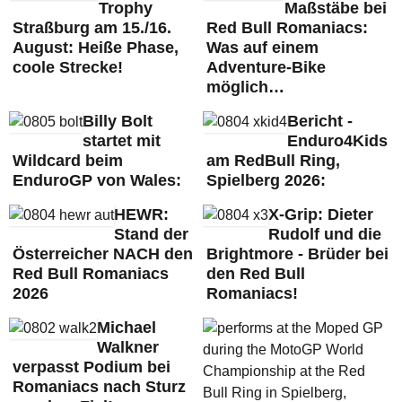
Trophy
Maßstäbe bei
Straßburg am 15./16.
Red Bull Romaniacs:
August: Heiße Phase,
Was auf einem
coole Strecke!
Adventure-Bike
möglich…
Billy Bolt
Bericht -
startet mit
Enduro4Kids
Wildcard beim
am RedBull Ring,
EnduroGP von Wales:
Spielberg 2026:
HEWR:
X-Grip: Dieter
Stand der
Rudolf und die
Österreicher NACH den
Brightmore - Brüder bei
Red Bull Romaniacs
den Red Bull
2026
Romaniacs!
Michael
Walkner
verpasst Podium bei
Romaniacs nach Sturz