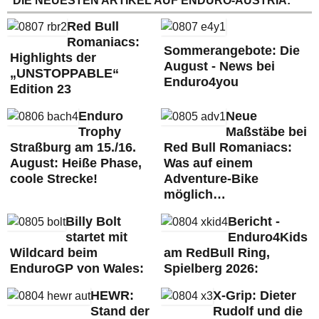
DIE NEUESTEN ARTIKEL AUF ENDURO-AUSTRIA:
Red Bull
Romaniacs:
Sommerangebote: Die
Highlights der
August - News bei
„UNSTOPPABLE“
Enduro4you
Edition 23
Enduro
Neue
Trophy
Maßstäbe bei
Straßburg am 15./16.
Red Bull Romaniacs:
August: Heiße Phase,
Was auf einem
coole Strecke!
Adventure-Bike
möglich…
Billy Bolt
Bericht -
startet mit
Enduro4Kids
Wildcard beim
am RedBull Ring,
EnduroGP von Wales:
Spielberg 2026:
HEWR:
X-Grip: Dieter
Stand der
Rudolf und die