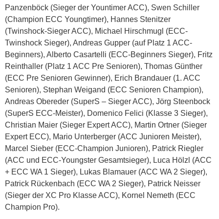
Panzenböck (Sieger der Yountimer ACC), Swen Schiller
(Champion ECC Youngtimer), Hannes Stenitzer
(Twinshock-Sieger ACC), Michael Hirschmugl (ECC-
Twinshock Sieger), Andreas Gupper (auf Platz 1 ACC-
Beginners), Alberto Casartelli (ECC-Beginners Sieger), Fritz
Reinthaller (Platz 1 ACC Pre Senioren), Thomas Günther
(ECC Pre Senioren Gewinner), Erich Brandauer (1. ACC
Senioren), Stephan Weigand (ECC Senioren Champion),
Andreas Obereder (SuperS – Sieger ACC), Jörg Steenbock
(SuperS ECC-Meister), Domenico Felici (Klasse 3 Sieger),
Christian Maier (Sieger Expert ACC), Martin Ortner (Sieger
Expert ECC), Mario Unterberger (ACC Junioren Meister),
Marcel Sieber (ECC-Champion Junioren), Patrick Riegler
(ACC und ECC-Youngster Gesamtsieger), Luca Hölzl (ACC
+ ECC WA 1 Sieger), Lukas Blamauer (ACC WA 2 Sieger),
Patrick Rückenbach (ECC WA 2 Sieger), Patrick Neisser
(Sieger der XC Pro Klasse ACC), Kornel Nemeth (ECC
Champion Pro).