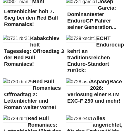
Mani
Josep
Garcia:
Lettenbichler holt 7.
Dominantester
Sieg bei den Red Bull
EnduroGP Fahrer
Romanaics!
seiner Generation...
Kabakchiev
ECHT
holt
Endurocup
Tagessieg: Offroadtag 3
kehrt an
der Red Bull
traditionsreichen
Romaniacs!
Enduro-Standort
zurück:
Red Bull
AspangRace
Romaniacs
2026:
Offroadtag 2:
Verlosung einer KTM
Lettenbichler und
EXC-F 250 und mehr!
Roman weiter vorne!
Red Bull
Alles
Romaniacs:
angerichtet,