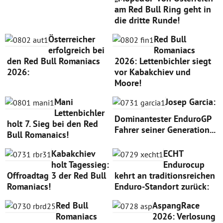
am Red Bull Ring geht in
die dritte Runde!
Österreicher
Red Bull
erfolgreich bei
Romaniacs
den Red Bull Romaniacs
2026: Lettenbichler siegt
2026:
vor Kabakchiev und
Moore!
Mani
Josep Garcia:
Lettenbichler
Dominantester EnduroGP
holt 7. Sieg bei den Red
Fahrer seiner Generation...
Bull Romanaics!
Kabakchiev
ECHT
holt Tagessieg:
Endurocup
Offroadtag 3 der Red Bull
kehrt an traditionsreichen
Romaniacs!
Enduro-Standort zurück:
Red Bull
AspangRace
Romaniacs
2026: Verlosung