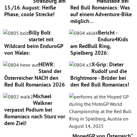
Straßburg am
Maßstäbe bei
15./16. August: Heiße
Red Bull Romaniacs: Was
Phase, coole Strecke!
auf einem Adventure-Bike
möglich…
Billy Bolt
Bericht -
startet mit
Enduro4Kids
Wildcard beim EnduroGP
am RedBull Ring,
von Wales:
Spielberg 2026:
HEWR:
X-Grip: Dieter
Stand der
Rudolf und die
Österreicher NACH den
Brightmore - Brüder bei
Red Bull Romaniacs 2026
den Red Bull Romaniacs!
Michael
Walkner
verpasst Podium bei
Romaniacs nach Sturz vor
dem Ziel!
„MopedGP von Österreich“